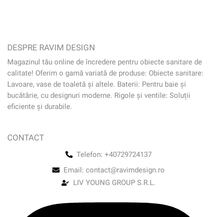
DESPRE RAVIM DESIGN
Magazinul tău online de încredere pentru obiecte sanitare de
calitate! Oferim o gamă variată de produse: Obiecte sanitare:
Lavoare, vase de toaletă și altele. Baterii: Pentru baie și
bucătărie, cu designuri moderne. Rigole și ventile: Soluții
eficiente și durabile.
CONTACT
Telefon: +40729724137
Email: contact@ravimdesign.ro
LIV YOUNG GROUP S.R.L.