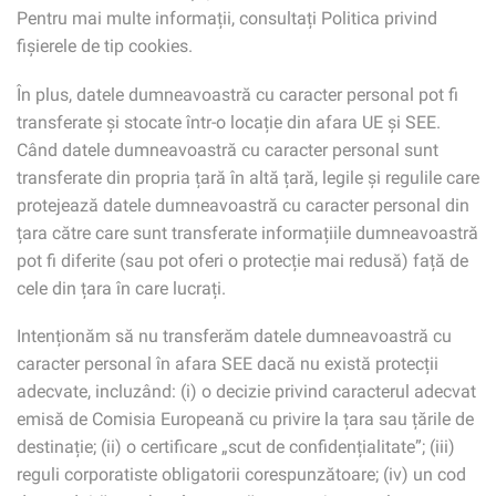
Pentru mai multe informații, consultați Politica privind
fișierele de tip cookies.
În plus, datele dumneavoastră cu caracter personal pot fi
transferate și stocate într-o locație din afara UE și SEE.
Când datele dumneavoastră cu caracter personal sunt
transferate din propria țară în altă țară, legile și regulile care
protejează datele dumneavoastră cu caracter personal din
țara către care sunt transferate informațiile dumneavoastră
pot fi diferite (sau pot oferi o protecție mai redusă) față de
cele din țara în care lucrați.
Intenționăm să nu transferăm datele dumneavoastră cu
caracter personal în afara SEE dacă nu există protecții
adecvate, incluzând: (i) o decizie privind caracterul adecvat
emisă de Comisia Europeană cu privire la țara sau țările de
destinație; (ii) o certificare „scut de confidențialitate”; (iii)
reguli corporatiste obligatorii corespunzătoare; (iv) un cod