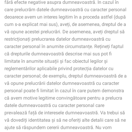
fără efecte negative asupra dumneavoastră. În cazul în
care prelucrăm datele dumneavoastră cu caracter personal
deoarece avem un interes legitim în a proceda astfel (după
cum s-a explicat mai sus), aveți, de asemenea, dreptul de a
vă opune acestei prelucrări. De asemenea, aveți dreptul să
restricționați prelucrarea datelor dumneavoastră cu
caracter personal în anumite circumstanțe. Rețineți faptul
că drepturile dumneavoastră descrise mai sus pot fi
limitate în anumite situații și fac obiectul legilor și
reglementărilor aplicabile privind protecția datelor cu
caracter personal; de exemplu, dreptul dumneavoastră de a
vă opune prelucrării datelor dumneavoastră cu caracter
personal poate fi limitat în cazul în care putem demonstra
că avem motive legitime convingătoare pentru a prelucra
datele dumneavoastră cu caracter personal care
prevalează față de interesele dumneavoastră. Va trebui să
vă dovediți identitatea și să ne oferiți alte detalii care să ne
ajute să răspundem cererii dumneavoastră. Nu vom