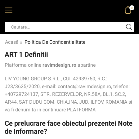
0
Acasă
Politica De Confidentialitate
ART 1 Definitii
Platforma online
ravimdesign.ro
apartine
LIV YOUNG GROUP S.R.L., CUI: 42939750, R.C.:
J23/3625/2020, e-mail: contact@ravimdesign.ro, telefon:
+40729724137, STR. REZERVELOR, NR.58A, BL.1, SC.2,
AP.44, SAT DUDU COM. CHIAJNA, JUD. ILFOV, ROMANIA si
va fi denumita in continuare PLATFORMA
Ce prelucrare face obiectul prezentei Note
de Informare?