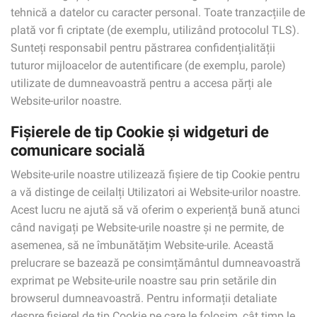
tehnică a datelor cu caracter personal. Toate tranzacțiile de
plată vor fi criptate (de exemplu, utilizând protocolul TLS).
Sunteți responsabil pentru păstrarea confidențialității
tuturor mijloacelor de autentificare (de exemplu, parole)
utilizate de dumneavoastră pentru a accesa părți ale
Website-urilor noastre.
Fișierele de tip Cookie și widgeturi de
comunicare socială
Website-urile noastre utilizează fișiere de tip Cookie pentru
a vă distinge de ceilalți Utilizatori ai Website-urilor noastre.
Acest lucru ne ajută să vă oferim o experiență bună atunci
când navigați pe Website-urile noastre și ne permite, de
asemenea, să ne îmbunătățim Website-urile. Această
prelucrare se bazează pe consimțământul dumneavoastră
exprimat pe Website-urile noastre sau prin setările din
browserul dumneavoastră. Pentru informații detaliate
despre fișierel de tip Cookie pe care le folosim, cât timp le