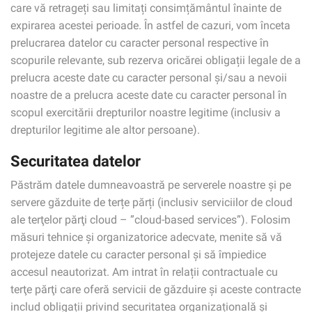
care vă retrageți sau limitați consimțământul înainte de
expirarea acestei perioade. În astfel de cazuri, vom înceta
prelucrarea datelor cu caracter personal respective în
scopurile relevante, sub rezerva oricărei obligații legale de a
prelucra aceste date cu caracter personal și/sau a nevoii
noastre de a prelucra aceste date cu caracter personal în
scopul exercitării drepturilor noastre legitime (inclusiv a
drepturilor legitime ale altor persoane).
Securitatea datelor
Păstrăm datele dumneavoastră pe serverele noastre și pe
servere găzduite de terțe părți (inclusiv serviciilor de cloud
ale terţelor părţi cloud – ”cloud-based services”). Folosim
măsuri tehnice și organizatorice adecvate, menite să vă
protejeze datele cu caracter personal și să împiedice
accesul neautorizat. Am intrat în relații contractuale cu
terţe părţi care oferă servicii de găzduire și aceste contracte
includ obligații privind securitatea organizațională și