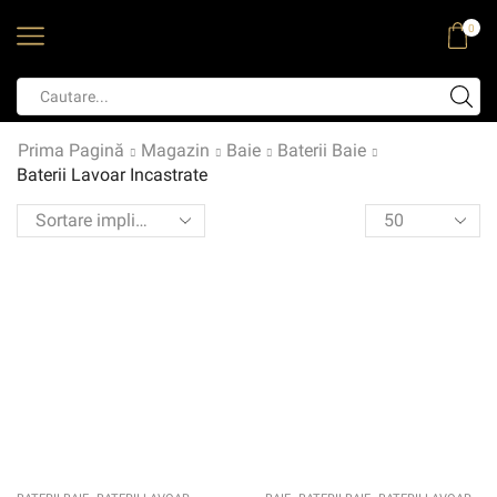
0
Prima Pagină
Magazin
Baie
Baterii Baie
Baterii Lavoar Incastrate
,
,
,
,
,