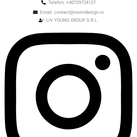
Telefon: +40729724137
Email: contact@ravimdesign.ro
LIV YOUNG GROUP S.R.L.