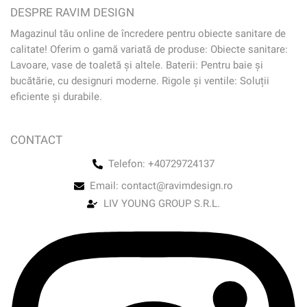
DESPRE RAVIM DESIGN
Magazinul tău online de încredere pentru obiecte sanitare de
calitate! Oferim o gamă variată de produse: Obiecte sanitare:
Lavoare, vase de toaletă și altele. Baterii: Pentru baie și
bucătărie, cu designuri moderne. Rigole și ventile: Soluții
eficiente și durabile.
CONTACT
Telefon: +40729724137
Email: contact@ravimdesign.ro
LIV YOUNG GROUP S.R.L.