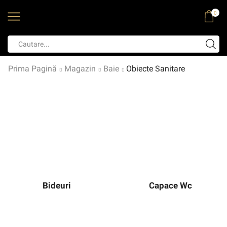
0
Prima Pagină
Magazin
Baie
Obiecte Sanitare
Bideuri
Capace Wc