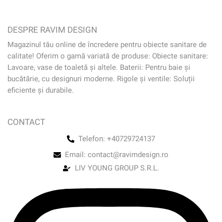
DESPRE RAVIM DESIGN
Magazinul tău online de încredere pentru obiecte sanitare de
calitate! Oferim o gamă variată de produse: Obiecte sanitare:
Lavoare, vase de toaletă și altele. Baterii: Pentru baie și
bucătărie, cu designuri moderne. Rigole și ventile: Soluții
eficiente și durabile.
CONTACT
Telefon: +40729724137
Email: contact@ravimdesign.ro
LIV YOUNG GROUP S.R.L.