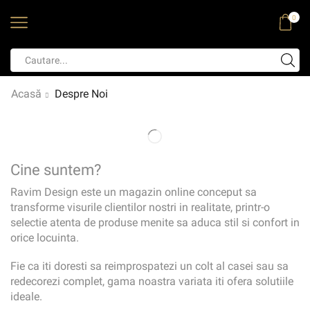
0
Acasă
Despre Noi
Cine suntem?
Ravim Design este un magazin online conceput sa
transforme visurile clientilor nostri in realitate, printr-o
selectie atenta de produse menite sa aduca stil si confort in
orice locuinta.
Fie ca iti doresti sa reimprospatezi un colt al casei sau sa
redecorezi complet, gama noastra variata iti ofera solutiile
ideale.