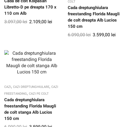
Cada de colt Kolpasan
COLT
Libretto-D pe dreapta 170 x
Cada dreptunghiulara
110 cm Alb
freestanding Florida Maugli
de colt dreapta Alb Lucios
3.097,00
lei
2.109,00
lei
150 cm
6.090,00
lei
3.599,00
lei
,
,
CAZI
CAZI DREPTUNGHIULARE
CAZI
,
FREESTANDING
CAZI PE COLT
Cada dreptunghiulara
freestanding Florida Maugli
de colt stanga Alb Lucios
150 cm
6.090,00
lei
3.599,00
lei