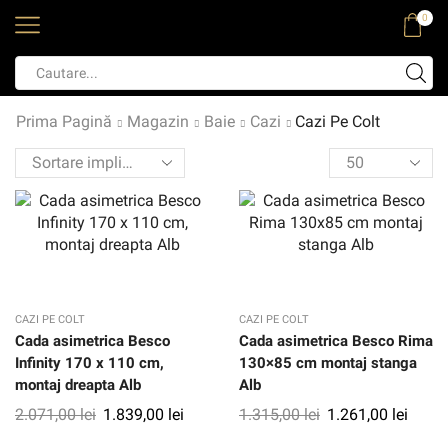
0
Prima Pagină
Magazin
Baie
Cazi
Cazi Pe Colt
CAZI PE COLT
CAZI PE COLT
Cada asimetrica Besco
Cada asimetrica Besco Rima
Infinity 170 x 110 cm,
130×85 cm montaj stanga
montaj dreapta Alb
Alb
2.071,00
lei
1.839,00
lei
1.315,00
lei
1.261,00
lei