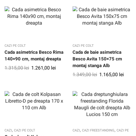
CAZI PE COLT
CAZI PE COLT
Cada asimetrica Besco Rima
Cada de baie asimetrica
140×90 cm, montaj dreapta
Besco Avita 150×75 cm
montaj stanga Alb
1.315,00
lei
1.261,00
lei
1.349,00
lei
1.165,00
lei
,
,
,
CAZI
CAZI PE COLT
CAZI
CAZI FREESTANDING
CAZI PE