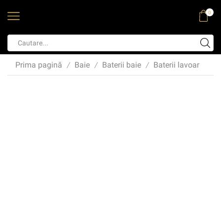
0
Prima pagină
Baie
Baterii baie
Baterii lavoar
/
/
/