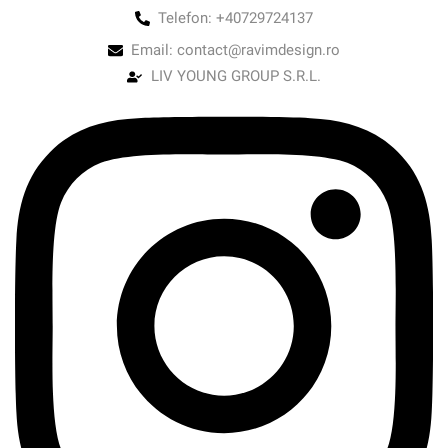
Telefon: +40729724137
Email: contact@ravimdesign.ro
LIV YOUNG GROUP S.R.L.