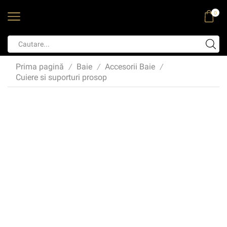
0
Prima pagină
Baie
Accesorii Baie
/
/
/
Cuiere si suporturi prosop