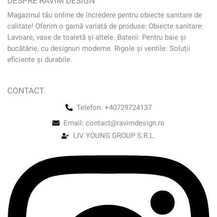
DESPRE RAVIM DESIGN
Magazinul tău online de încredere pentru obiecte sanitare de
calitate! Oferim o gamă variată de produse: Obiecte sanitare:
Lavoare, vase de toaletă și altele. Baterii: Pentru baie și
bucătărie, cu designuri moderne. Rigole și ventile: Soluții
eficiente și durabile.
CONTACT
Telefon: +40729724137
Email: contact@ravimdesign.ro
LIV YOUNG GROUP S.R.L.