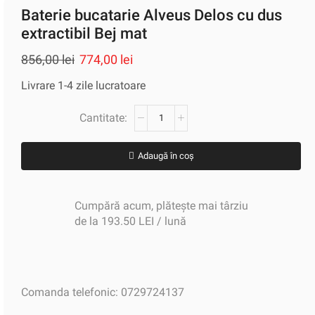
Baterie bucatarie Alveus Delos cu dus
extractibil Bej mat
856,00
lei
774,00
lei
Livrare 1-4 zile lucratoare
Adaugă în coș
Cumpără acum, plătește mai târziu
de la 193.50 LEI / lună
Comanda telefonic: 0729724137