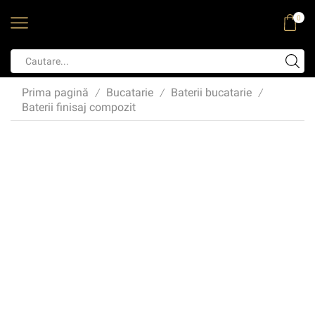
0
Prima pagină
Bucatarie
Baterii bucatarie
/
/
/
Baterii finisaj compozit