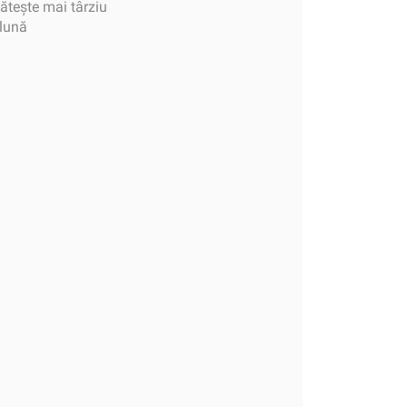
tește mai târziu
 lună