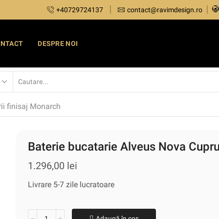
+40729724137
contact@ravimdesign.ro
ONTACT
DESPRE NOI
ii finisaj Monarch
Baterie bucatarie Alveus Nova Cupr
1.296,00
lei
Livrare 5-7 zile lucratoare
Adaugă în coș