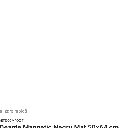
alizare rapidă
VETE COMPOZIT
e Deante Magnetic Negru Mat 50×64 cm