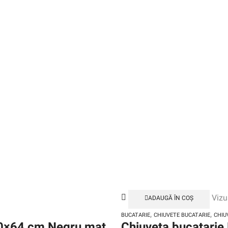
Vizu
ADAUGĂ ÎN COȘ
,
,
BUCATARIE
CHIUVETE BUCATARIE
CHIU
50×64 cm Negru mat
Chiuveta bucatari