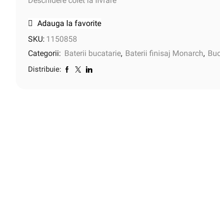
Deschidere colet la livrare
Adauga la favorite
SKU:
1150858
Categorii:
Baterii bucatarie
,
Baterii finisaj Monarch
,
Buc
Distribuie: