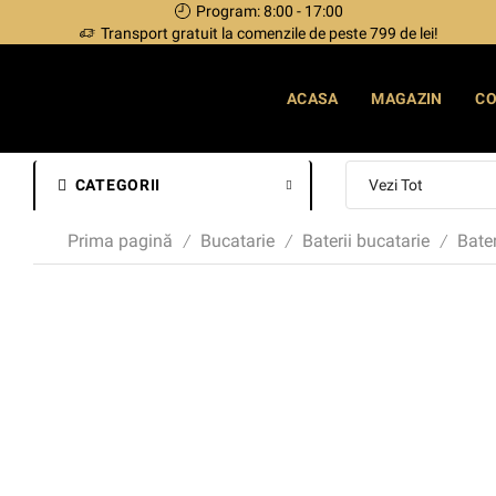
Program: 8:00 - 17:00
Transport gratuit la comenzile de peste 799 de lei!
ACASA
MAGAZIN
C
CATEGORII
Prima pagină
Bucatarie
Baterii bucatarie
Bater
/
/
/