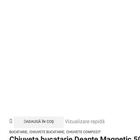
Vizualizare rapidă
ADAUGĂ ÎN COȘ
,
,
BUCATARIE
CHIUVETE BUCATARIE
CHIUVETE COMPOZIT
Chiuveta bucatarie Deante Magnetic 