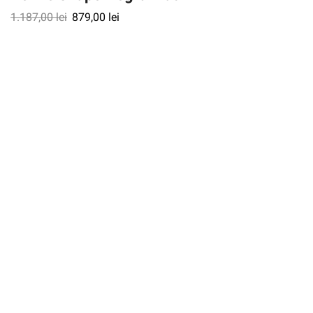
1.187,00
lei
879,00
lei