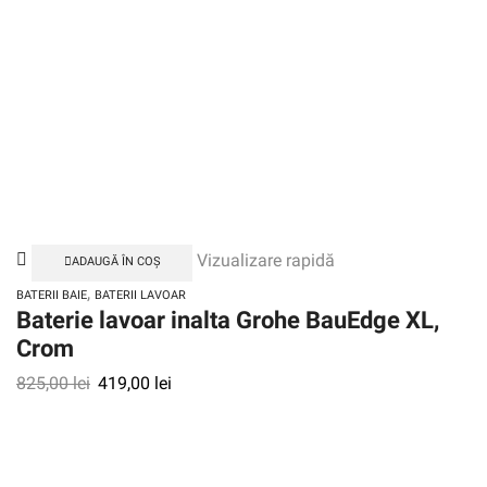
Vizualizare rapidă
ADAUGĂ ÎN COȘ
,
BATERII BAIE
BATERII LAVOAR
Baterie lavoar inalta Grohe BauEdge XL,
Crom
825,00
lei
419,00
lei