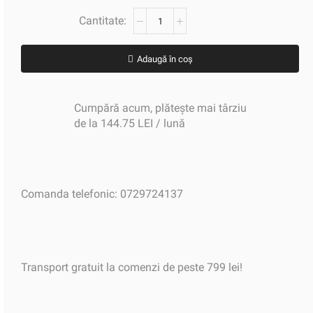
Adaugă în coș
Cumpără acum, plătește mai târziu
de la 144.75 LEI / lună
Comanda telefonic: 0729724137
Transport gratuit la comenzi de peste 799 lei!