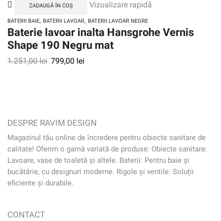
Vizualizare rapidă
ADAUGĂ ÎN COȘ
,
,
BATERII BAIE
BATERII LAVOAR
BATERII LAVOAR NEGRE
Baterie lavoar inalta Hansgrohe Vernis
Shape 190 Negru mat
1.251,00
lei
799,00
lei
DESPRE RAVIM DESIGN
Magazinul tău online de încredere pentru obiecte sanitare de
calitate! Oferim o gamă variată de produse: Obiecte sanitare:
Lavoare, vase de toaletă și altele. Baterii: Pentru baie și
bucătărie, cu designuri moderne. Rigole și ventile: Soluții
eficiente și durabile.
CONTACT