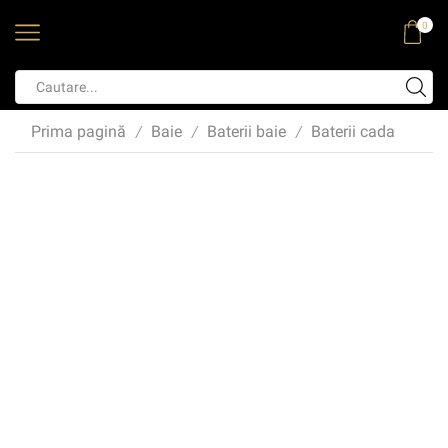
0
Prima pagină
Baie
Baterii baie
Baterii cada
/
/
/