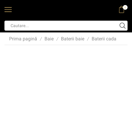
0
Prima pagină
Baie
Baterii baie
Baterii cada
/
/
/