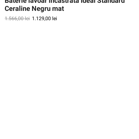
Baterie lavoar incastrata Ideal Standard
Ceraline Negru mat
1.566,00
lei
1.129,00
lei