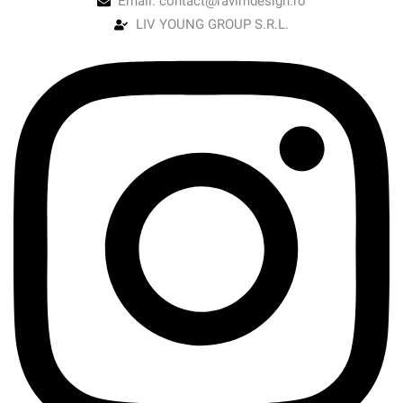
Email: contact@ravimdesign.ro
LIV YOUNG GROUP S.R.L.