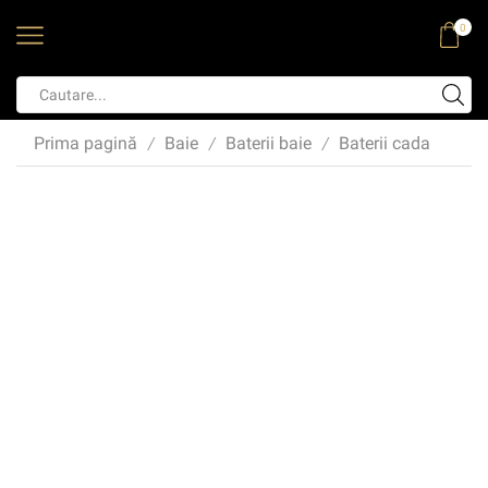
0
Prima pagină
Baie
Baterii baie
Baterii cada
/
/
/