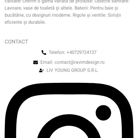
calitate! Oferim o gamă variată de produse: Obiecte sanitare:
Lavoare, vase de toaletă și altele. Baterii: Pentru baie și
bucătărie, cu designuri moderne. Rigole și ventile: Soluții
eficiente și durabile.
CONTACT
Telefon: +40729724137
Email: contact@ravimdesign.ro
LIV YOUNG GROUP S.R.L.