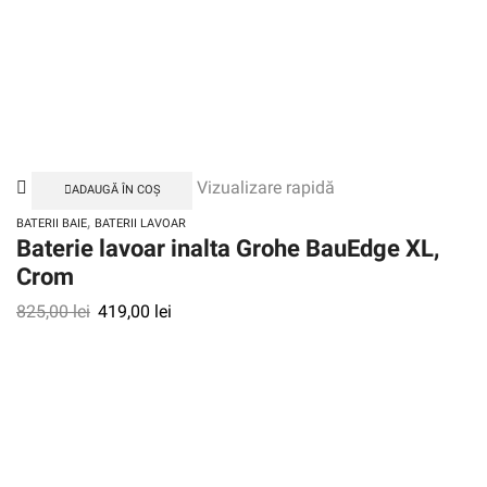
Vizualizare rapidă
ADAUGĂ ÎN COȘ
,
BATERII BAIE
BATERII LAVOAR
Baterie lavoar inalta Grohe BauEdge XL,
Crom
825,00
lei
419,00
lei