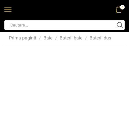
0
Prima pagină
Baie
Baterii baie
Baterii dus
/
/
/