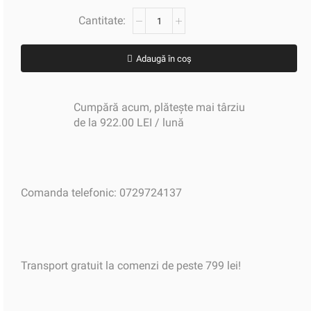
Adaugă în coș
Cumpără acum, plătește mai târziu
de la 922.00 LEI / lună
Comanda telefonic: 0729724137
Transport gratuit la comenzi de peste 799 lei!