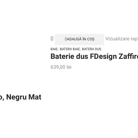
Vizualizare rap
ADAUGĂ ÎN COȘ
,
,
BAIE
BATERII BAIE
BATERII DUS
Baterie dus FDesign Zaffi
639,00
lei
ro, Negru Mat