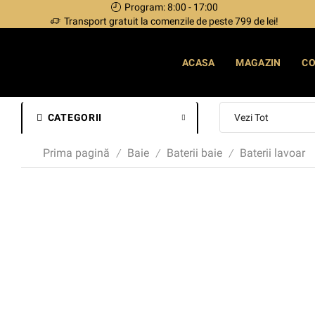
Program: 8:00 - 17:00
Transport gratuit la comenzile de peste 799 de lei!
ACASA
MAGAZIN
C
CATEGORII
Prima pagină
Baie
Baterii baie
Baterii lavoar
/
/
/