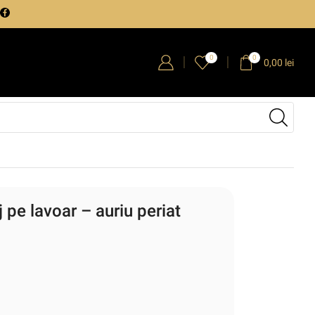
0
0
0,00
lei
pe lavoar – auriu periat