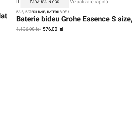
Vizualizare rapidă
ADAUGĂ ÎN COȘ
,
,
BAIE
BATERII BAIE
BATERII BIDEU
Mat
Baterie bideu Grohe Essence S size
1.136,00
lei
576,00
lei