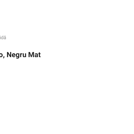
idă
ro, Negru Mat