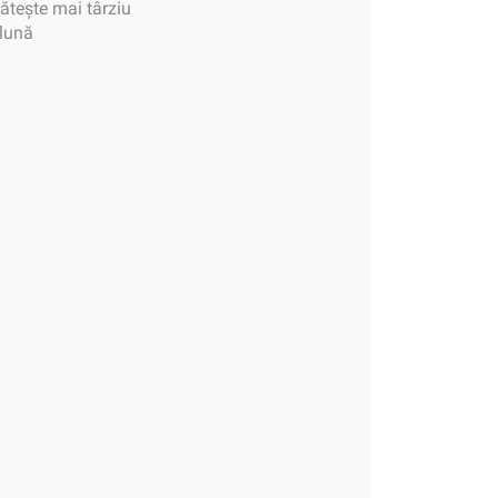
tește mai târziu
 lună