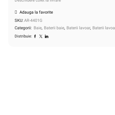
Deschidere colet la livrare
Adauga la favorite
SKU:
AR-4401G
Categorii:
Baie
,
Baterii baie
,
Baterii lavoar
,
Baterii lavoa
Distribuie: