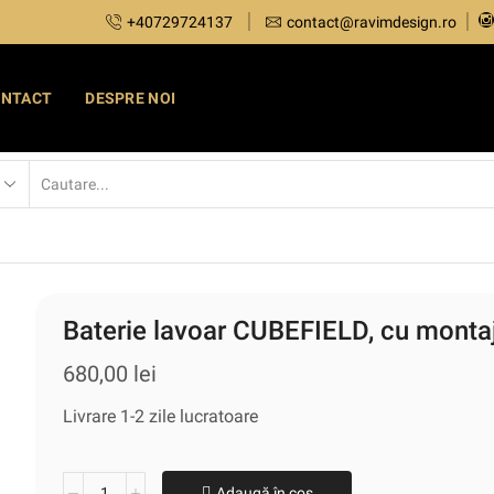
+40729724137
contact@ravimdesign.ro
ONTACT
DESPRE NOI
Baterie lavoar CUBEFIELD, cu montaj 
680,00
lei
Livrare 1-2 zile lucratoare
Adaugă în coș