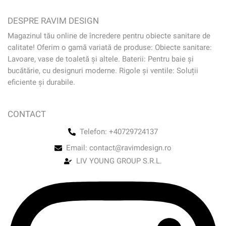
DESPRE RAVIM DESIGN
Magazinul tău online de încredere pentru obiecte sanitare de
calitate! Oferim o gamă variată de produse: Obiecte sanitare:
Lavoare, vase de toaletă și altele. Baterii: Pentru baie și
bucătărie, cu designuri moderne. Rigole și ventile: Soluții
eficiente și durabile.
CONTACT
Telefon: +40729724137
Email: contact@ravimdesign.ro
LIV YOUNG GROUP S.R.L.