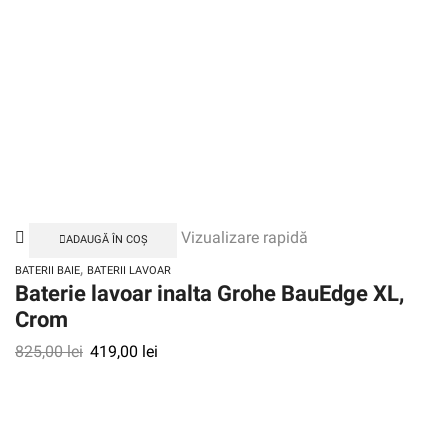
Vizualizare rapidă
ADAUGĂ ÎN COȘ
,
BATERII BAIE
BATERII LAVOAR
Baterie lavoar inalta Grohe BauEdge XL,
Crom
825,00
lei
419,00
lei