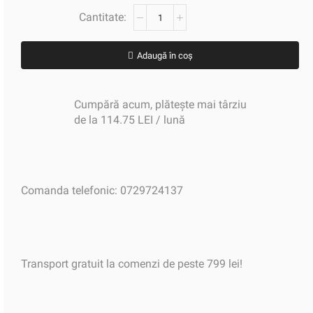
Adaugă în coș
Cumpără acum, plătește mai târziu
de la 114.75 LEI / lună
Comanda telefonic: 0729724137
Transport gratuit la comenzi de peste 799 lei!