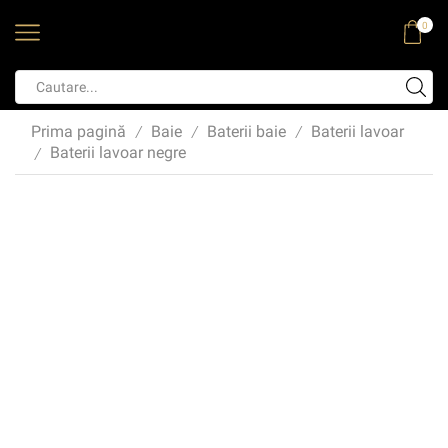
0
Prima pagină
Baie
Baterii baie
Baterii lavoar
/
/
/
Baterii lavoar negre
/