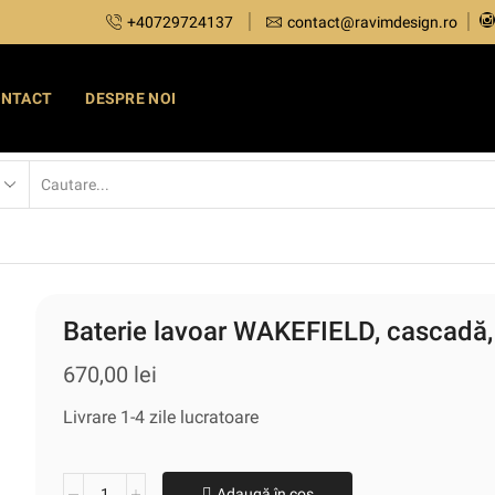
+40729724137
contact@ravimdesign.ro
ONTACT
DESPRE NOI
Baterie lavoar WAKEFIELD, cascadă,
670,00
lei
Livrare 1-4 zile lucratoare
Adaugă în coș