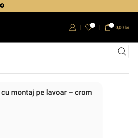
0
0
0,00
lei
 cu montaj pe lavoar – crom