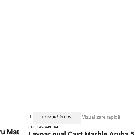
Vizualizare rapidă
ADAUGĂ ÎN COȘ
,
BAIE
LAVOARE BAIE
ru Mat
Lavoar oval Cast Marble Aruba 