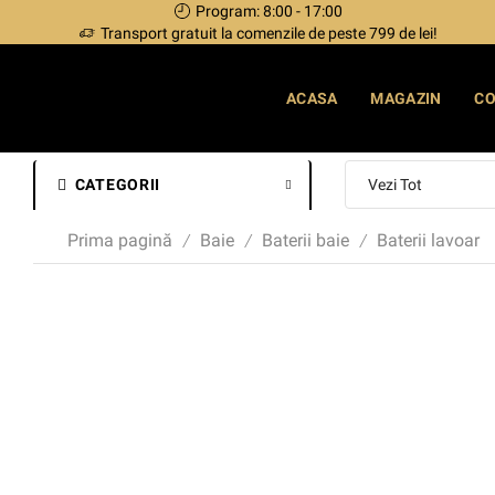
Program: 8:00 - 17:00
Transport gratuit la comenzile de peste 799 de lei!
ACASA
MAGAZIN
C
CATEGORII
Prima pagină
Baie
Baterii baie
Baterii lavoar
/
/
/