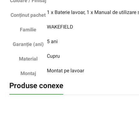
Culoare / Finisaj
1 x Baterie lavoar, 1 x Manual de utilizare
Conținut pachet
WAKEFIELD
Familie
5 ani
Garanție (ani)
Cupru
Material
Montat pe lavoar
Montaj
Produse conexe