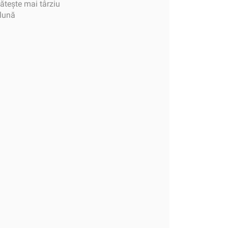
tește mai târziu
 lună