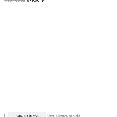
1.187,00
lei
879,00
lei
Vizualizare rapidă
ADAUGĂ ÎN COȘ