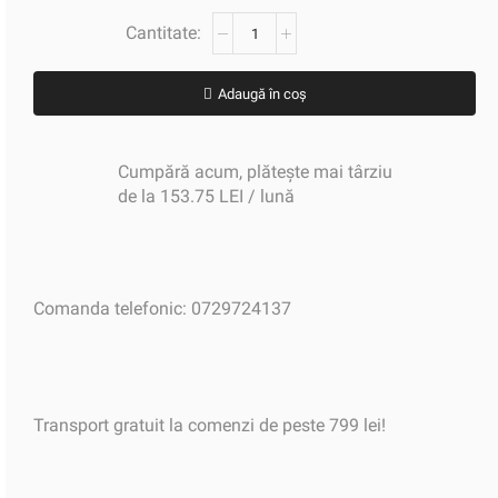
Adaugă în coș
Cumpără acum, plătește mai târziu
de la 153.75 LEI / lună
Comanda telefonic: 0729724137
Transport gratuit la comenzi de peste 799 lei!