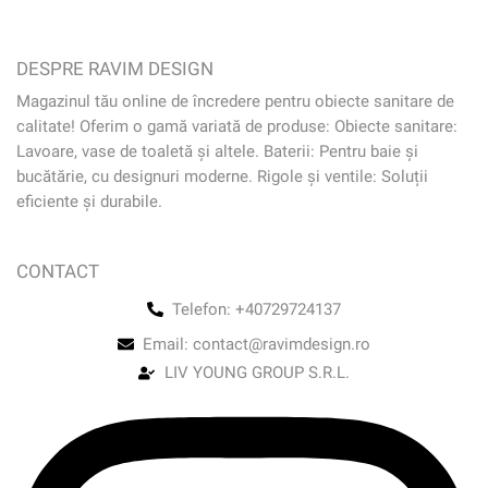
DESPRE RAVIM DESIGN
Magazinul tău online de încredere pentru obiecte sanitare de
calitate! Oferim o gamă variată de produse: Obiecte sanitare:
Lavoare, vase de toaletă și altele. Baterii: Pentru baie și
bucătărie, cu designuri moderne. Rigole și ventile: Soluții
eficiente și durabile.
CONTACT
Telefon: +40729724137
Email: contact@ravimdesign.ro
LIV YOUNG GROUP S.R.L.