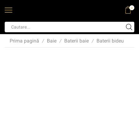
0
Prima pagină
Baie
Baterii baie
Baterii bideu
/
/
/