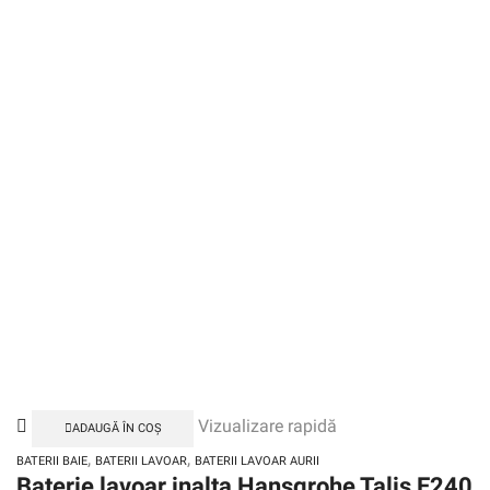
Vizualizare rapidă
ADAUGĂ ÎN COȘ
,
,
BATERII BAIE
BATERII LAVOAR
BATERII LAVOAR AURII
Baterie lavoar inalta Hansgrohe Talis E240