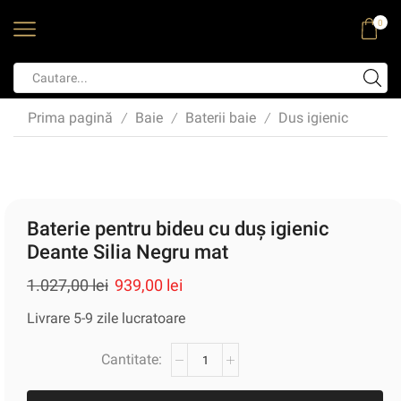
0
Prima pagină
Baie
Baterii baie
Dus igienic
/
/
/
Baterie pentru bideu cu duș igienic
Deante Silia Negru mat
1.027,00
lei
939,00
lei
Livrare 5-9 zile lucratoare