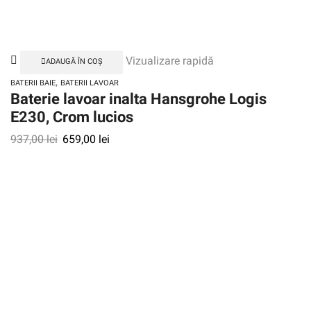
Vizualizare rapidă
ADAUGĂ ÎN COȘ
,
BATERII BAIE
BATERII LAVOAR
Baterie lavoar inalta Hansgrohe Logis
E230, Crom lucios
937,00
lei
659,00
lei