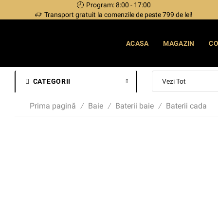
Program: 8:00 - 17:00
Transport gratuit la comenzile de peste 799 de lei!
ACASA
MAGAZIN
C
CATEGORII
Prima pagină
Baie
Baterii baie
Baterii cada
/
/
/