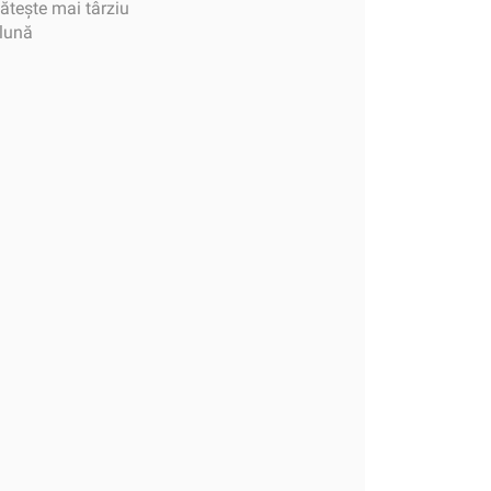
tește mai târziu
 lună