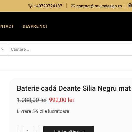
+40729724137
contact@ravimdesign.ro
ONTACT
DESPRE NOI
Baterie cadă Deante Silia Negru mat
1.088,00
lei
992,00
lei
Livrare 5-9 zile lucratoare
Adaugă în coș