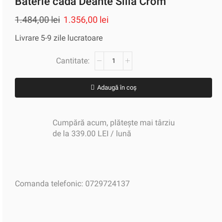
Baterie cadă Deante Silia Crom
1.484,00
lei
1.356,00
lei
Livrare 5-9 zile lucratoare
Adaugă în coș
Cumpără acum, plătește mai târziu
de la 339.00 LEI / lună
Comanda telefonic: 0729724137