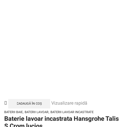
Vizualizare rapidă
ADAUGĂ ÎN COȘ
,
,
BATERII BAIE
BATERII LAVOAR
BATERII LAVOAR INCASTRATE
Baterie lavoar incastrata Hansgrohe Talis
S Crom lucios