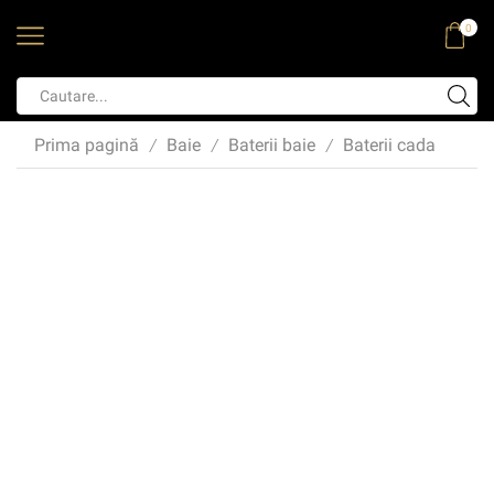
0
Prima pagină
Baie
Baterii baie
Baterii cada
/
/
/