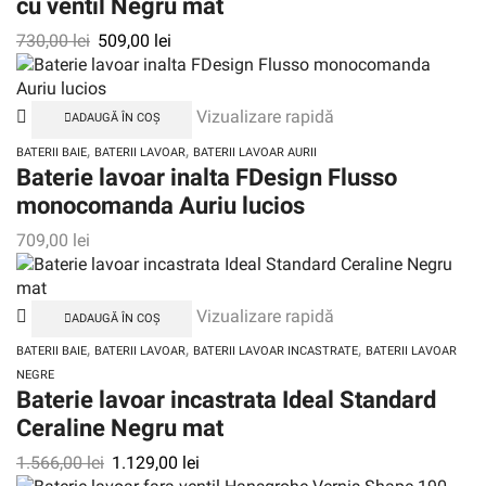
cu ventil Negru mat
730,00
lei
509,00
lei
Vizualizare rapidă
ADAUGĂ ÎN COȘ
,
,
BATERII BAIE
BATERII LAVOAR
BATERII LAVOAR AURII
Baterie lavoar inalta FDesign Flusso
monocomanda Auriu lucios
709,00
lei
Vizualizare rapidă
ADAUGĂ ÎN COȘ
,
,
,
BATERII BAIE
BATERII LAVOAR
BATERII LAVOAR INCASTRATE
BATERII LAVOAR
NEGRE
Baterie lavoar incastrata Ideal Standard
Ceraline Negru mat
1.566,00
lei
1.129,00
lei