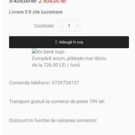
3.425,00
lei
2.904,00
lei
Livrare 5-9 zile lucratoare
Adaugă în coș
Cumpără acum, plătește mai târziu
de la 726.00 LEI / lună
Comanda telefonic: 0729724137
Transport gratuit la comenzi de peste 799 lei!
Discount in functie de valoarea comenzii!