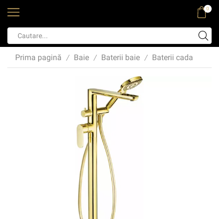
0
Prima pagină
Baie
Baterii baie
Baterii cada
/
/
/