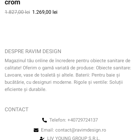
crom
1.827,00
lei
1.269,00
lei
DESPRE RAVIM DESIGN
Magazinul tău online de încredere pentru obiecte sanitare de
calitate! Oferim o gamă variată de produse: Obiecte sanitare:
Lavoare, vase de toaletă și altele. Baterii: Pentru baie și
bucătărie, cu designuri moderne. Rigole și ventile: Soluții
eficiente și durabile.
CONTACT
Telefon: +40729724137
Email: contact@ravimdesign.ro
LIV YOUNG GROUP S.R.L.