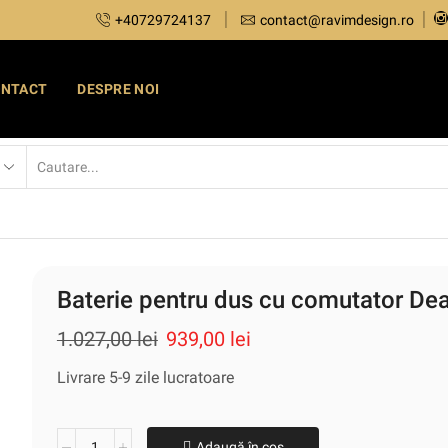
+40729724137
contact@ravimdesign.ro
ONTACT
DESPRE NOI
Baterie pentru dus cu comutator Dean
1.027,00
lei
939,00
lei
Livrare 5-9 zile lucratoare
Adaugă în coș