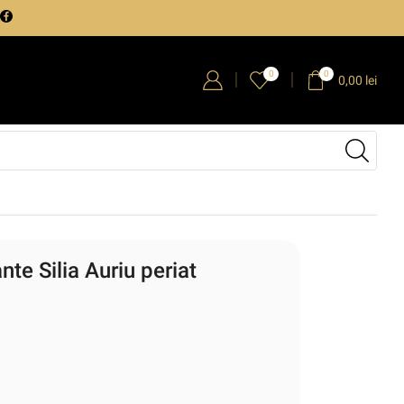
0
0
0,00
lei
te Silia Auriu periat