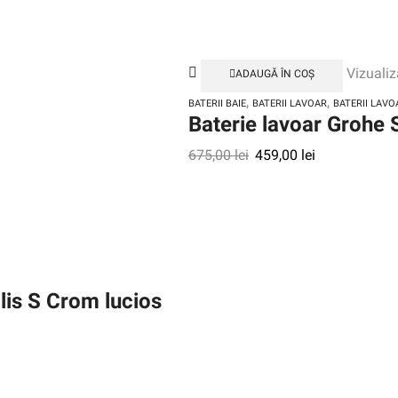
Vizualiz
ADAUGĂ ÎN COȘ
,
,
BATERII BAIE
BATERII LAVOAR
BATERII LAV
Baterie lavoar Grohe 
675,00
lei
459,00
lei
lis S Crom lucios