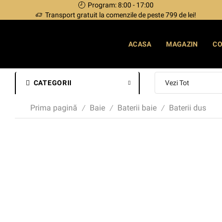
Program: 8:00 - 17:00
Transport gratuit la comenzile de peste 799 de lei!
ACASA
MAGAZIN
C
CATEGORII
Prima pagină
Baie
Baterii baie
Baterii dus
/
/
/