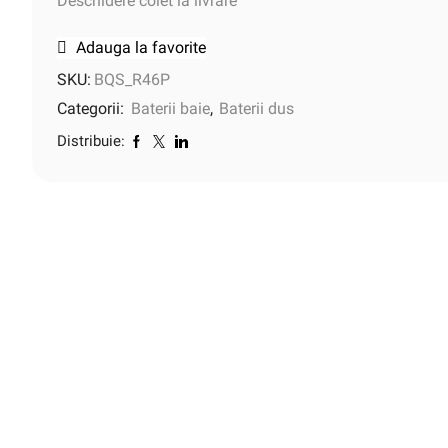
Deschidere colet la livrare
Adauga la favorite
SKU:
BQS_R46P
Categorii:
Baterii baie
,
Baterii dus
Distribuie: