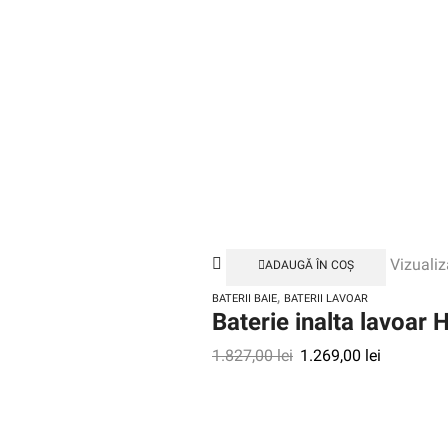
Vizualiz
ADAUGĂ ÎN COȘ
,
BATERII BAIE
BATERII LAVOAR
Baterie inalta lavoar
1.827,00
lei
1.269,00
lei