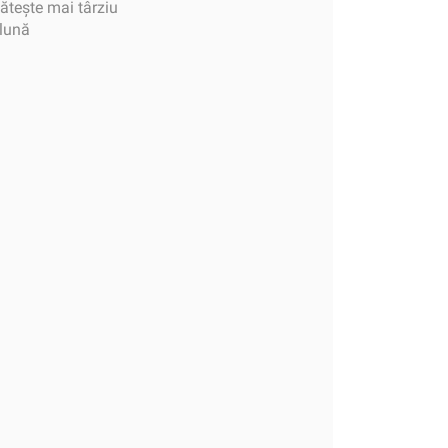
tește mai târziu
 lună