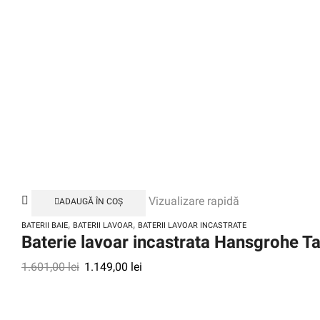
Vizualizare rapidă
ADAUGĂ ÎN COȘ
,
,
BATERII BAIE
BATERII LAVOAR
BATERII LAVOAR INCASTRATE
Baterie lavoar incastrata Hansgrohe Ta
1.601,00
lei
1.149,00
lei