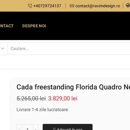
+40729724137
contact@ravimdesign.ro
ONTACT
DESPRE NOI
Cada freestanding Florida Quadro 
5.265,00
lei
3.829,00
lei
Livrare 1-4 zile lucratoare
Adaugă în coș