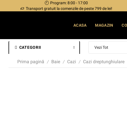
Program: 8:00 - 17:00
Transport gratuit la comenzile de peste 799 de lei!
ACASA
MAGAZIN
C
CATEGORII
Prima pagină
Baie
Cazi
Cazi dreptunghiulare
/
/
/