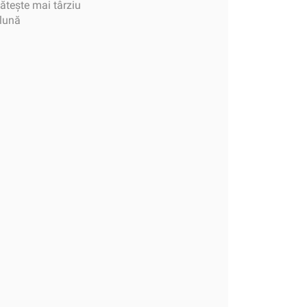
tește mai târziu
 lună