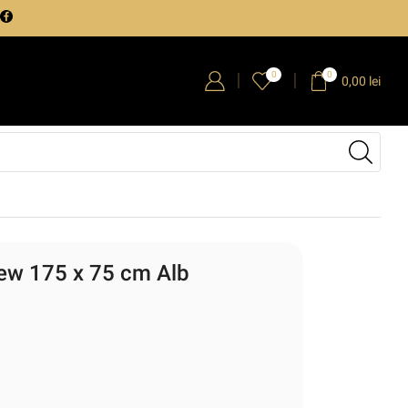
0
0
0,00
lei
New 175 x 75 cm Alb