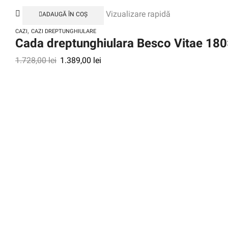
Vizualizare rapidă
ADAUGĂ ÎN COȘ
,
CAZI
CAZI DREPTUNGHIULARE
Cada dreptunghiulara Besco Vitae 18
1.728,00
lei
1.389,00
lei