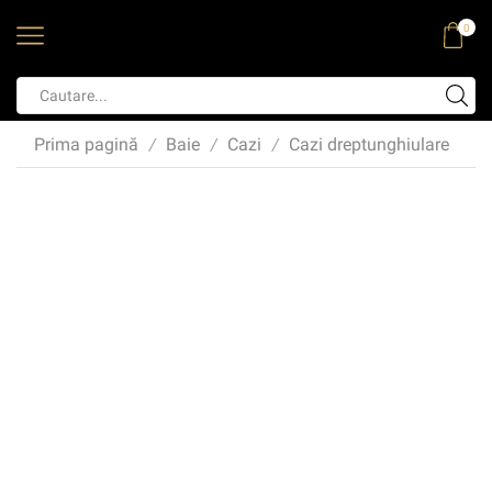
0
Prima pagină
Baie
Cazi
Cazi dreptunghiulare
/
/
/