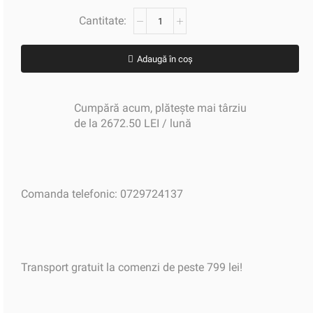
Adaugă în coș
Cumpără acum, plătește mai târziu
de la 2672.50 LEI / lună
Comanda telefonic: 0729724137
Transport gratuit la comenzi de peste 799 lei!