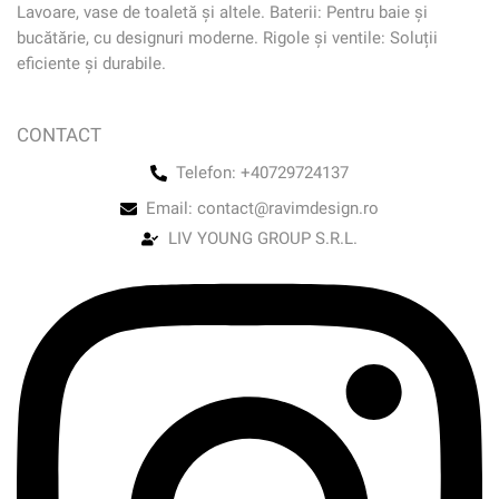
Lavoare, vase de toaletă și altele. Baterii: Pentru baie și
bucătărie, cu designuri moderne. Rigole și ventile: Soluții
eficiente și durabile.
CONTACT
Telefon: +40729724137
Email: contact@ravimdesign.ro
LIV YOUNG GROUP S.R.L.