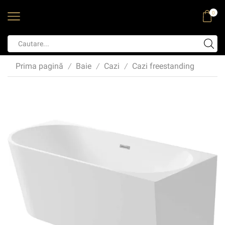
0
Prima pagină
Baie
Cazi
Cazi freestanding
/
/
/