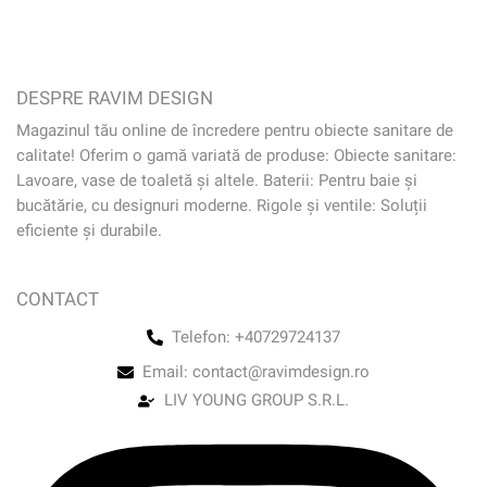
DESPRE RAVIM DESIGN
Magazinul tău online de încredere pentru obiecte sanitare de
calitate! Oferim o gamă variată de produse: Obiecte sanitare:
Lavoare, vase de toaletă și altele. Baterii: Pentru baie și
bucătărie, cu designuri moderne. Rigole și ventile: Soluții
eficiente și durabile.
CONTACT
Telefon: +40729724137
Email: contact@ravimdesign.ro
LIV YOUNG GROUP S.R.L.