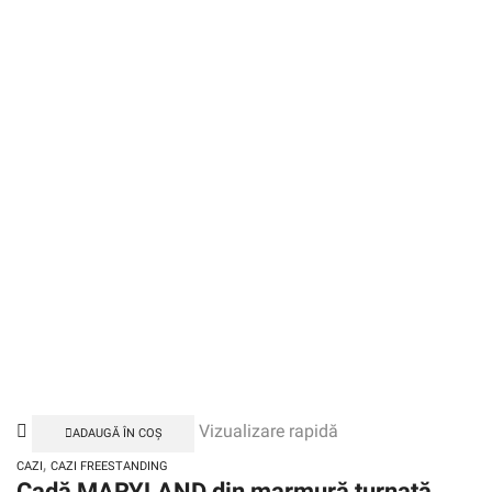
Vizualizare rapidă
ADAUGĂ ÎN COȘ
,
CAZI
CAZI FREESTANDING
Cadă MARYLAND din marmură turnată,