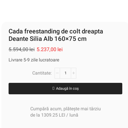
Cada freestanding de colt dreapta
Deante Silia Alb 160×75 cm
5.594,00
lei
5.237,00
lei
Livrare 5-9 zile lucratoare
Adaugă în coș
Cumpără acum, plătește mai târziu
de la 1309.25 LEI / lună