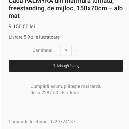
Cadă PALMYRA din marmură turnată,
freestanding, de mijloc, 150x70cm – alb
mat
9.150,00
lei
Livrare 5-9 zile lucratoare
Adaugă în coș
Cumpără acum, plătește mai târziu
de la 2287.50 LEI / lună
Comanda telefonic: 0729724137