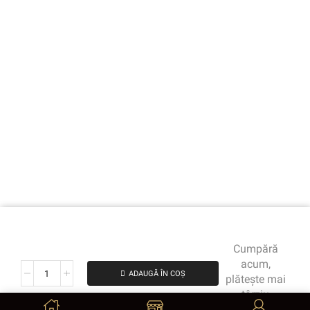
Cumpără
acum,
ADAUGĂ ÎN COȘ
plătește mai
târziu
de la 2287.50