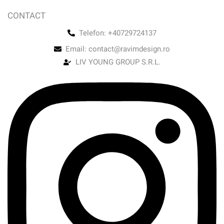
CONTACT
Telefon: +40729724137
Email: contact@ravimdesign.ro
LIV YOUNG GROUP S.R.L.