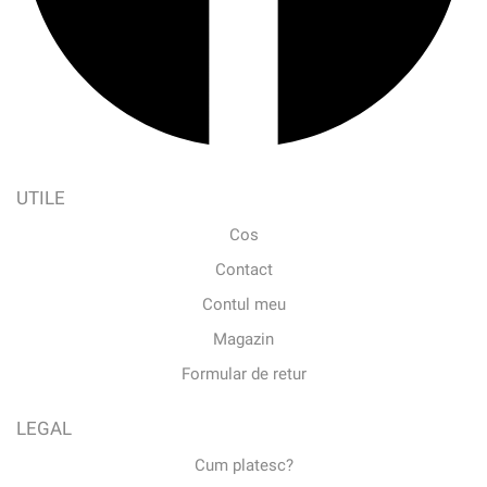
UTILE
Cos
Contact
Contul meu
Magazin
Formular de retur
LEGAL
Cum platesc?