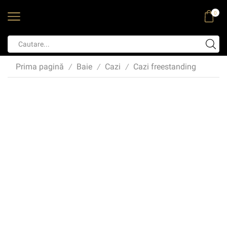
0
Prima pagină
Baie
Cazi
Cazi freestanding
/
/
/