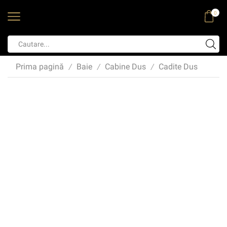
0
Prima pagină
Baie
Cabine Dus
Cadite Dus
/
/
/