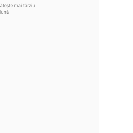
tește mai târziu
 lună