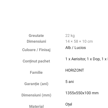
Greutate
22 kg
Dimensiuni
14 × 58 × 10 cm
Alb / Lucios
Culoare / Finisaj
1 x Aerisitor, 1 x Dop, 1 
Conținut pachet
HORIZONT
Familie
5 ani
Garanție (ani)
1355x550x100 mm
Dimensiuni (mm)
Oțel
Material