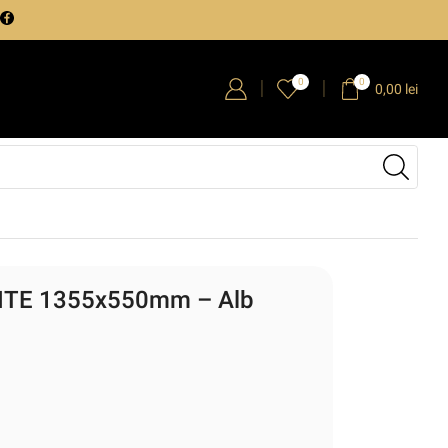
0
0
0,00
lei
HITE 1355x550mm – Alb