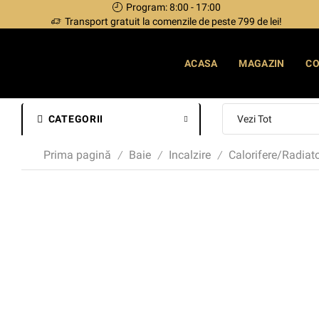
Program: 8:00 - 17:00
Transport gratuit la comenzile de peste 799 de lei!
ACASA
MAGAZIN
C
CATEGORII
Prima pagină
Baie
Incalzire
Calorifere/Radiat
/
/
/