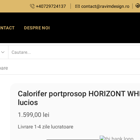
+40729724137
contact@ravimdesign.ro
ONTACT
DESPRE NOI
oare
Calorifer portprosop HORIZONT W
lucios
1.599,00
lei
Livrare 1-4 zile lucratoare