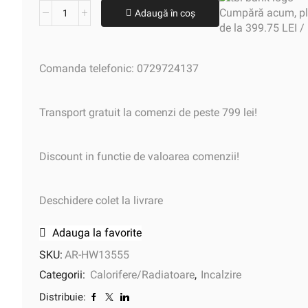
Cumpără acum, plă
Adaugă în coș
de la 399.75 LEI /
Comanda telefonic: 0729724137
Transport gratuit la comenzi de peste 799 lei!
Discount in functie de valoarea comenzii!
Deschidere colet la livrare
Adauga la favorite
SKU:
AR-HW13555
Categorii:
Calorifere/Radiatoare
,
Incalzire
Distribuie: