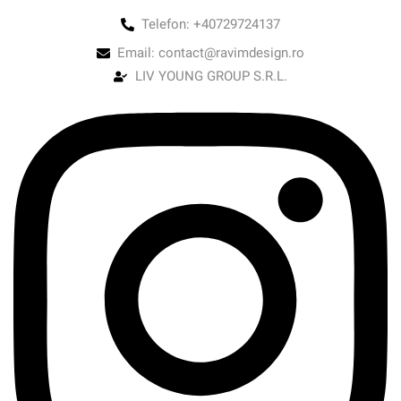
Telefon: +40729724137
Email: contact@ravimdesign.ro
LIV YOUNG GROUP S.R.L.