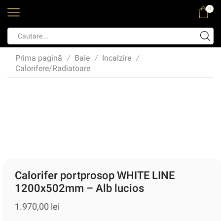
0
Prima pagină
Baie
Incalzire
/
/
/
Calorifere/Radiatoare
Calorifer portprosop WHITE LINE
1200x502mm – Alb lucios
1.970,00
lei