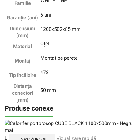
WHITE LINE
Familie
5 ani
Garanție (ani)
Dimensiuni
1200x502x85 mm
(mm)
Oțel
Material
Montat pe perete
Montaj
478
Tip încălzire
Distanța
50 mm
conectori
(mm)
Produse conexe
Vizualizare rapidă
ADAUGĂ ÎN COȘ