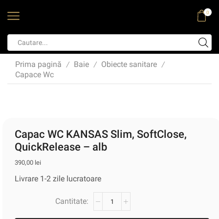
0
Prima pagină
Baie
Obiecte sanitare
/
/
/
Capace Wc
Capac WC KANSAS Slim, SoftClose,
QuickRelease – alb
390,00
lei
Livrare 1-2 zile lucratoare