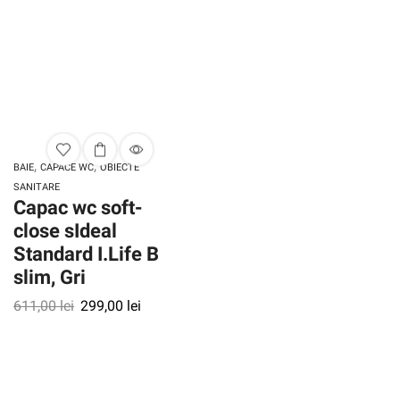
,
,
BAIE
CAPACE WC
OBIECTE
SANITARE
Capac wc soft-
close sIdeal
Standard I.Life B
slim, Gri
611,00
lei
299,00
lei