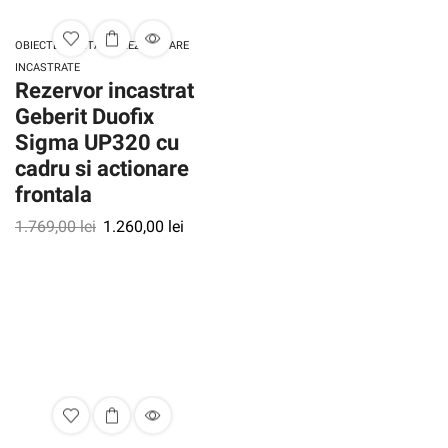
,
OBIECTE SANITARE
REZERVOARE
INCASTRATE
Rezervor incastrat
Geberit Duofix
Sigma UP320 cu
cadru si actionare
frontala
1.769,00
lei
1.260,00
lei