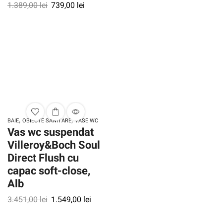
1.389,00
lei
739,00
lei
,
,
BAIE
OBIECTE SANITARE
VASE WC
Vas wc suspendat
Villeroy&Boch Soul
Direct Flush cu
capac soft-close,
Alb
3.451,00
lei
1.549,00
lei