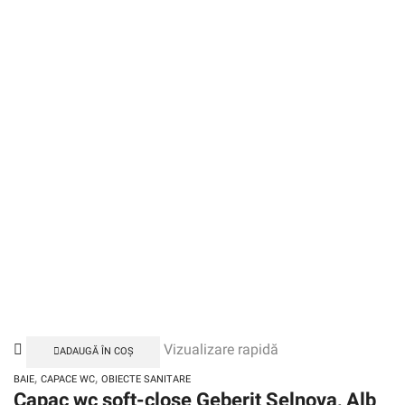
Vizualizare rapidă
ADAUGĂ ÎN COȘ
,
,
BAIE
CAPACE WC
OBIECTE SANITARE
Capac wc soft-close Geberit Selnova, Alb