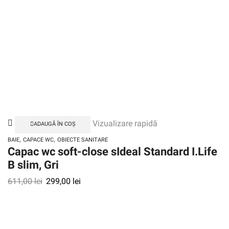
Vizualizare rapidă
ADAUGĂ ÎN COȘ
,
,
BAIE
CAPACE WC
OBIECTE SANITARE
Capac wc soft-close sIdeal Standard I.Life
B slim, Gri
611,00
lei
299,00
lei