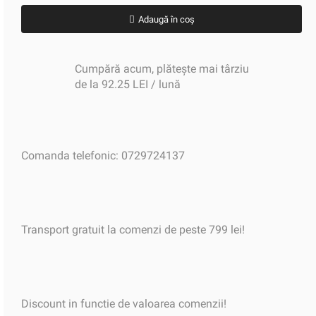
Adaugă în coș
Cumpără acum, plătește mai târziu
de la 92.25 LEI / lună
Comanda telefonic: 0729724137
Transport gratuit la comenzi de peste 799 lei!
Discount in functie de valoarea comenzii!