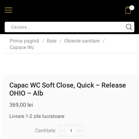
0
Prima pagină
Baie
Obiecte sanitare
/
/
/
Capace Wc
Capac WC Soft Close, Quick – Release
OHIO – Alb
369,00
lei
Livrare 1-2 zile lucratoare