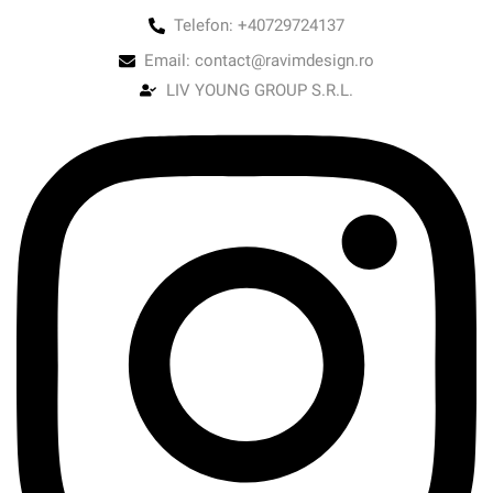
Telefon: +40729724137
Email: contact@ravimdesign.ro
LIV YOUNG GROUP S.R.L.