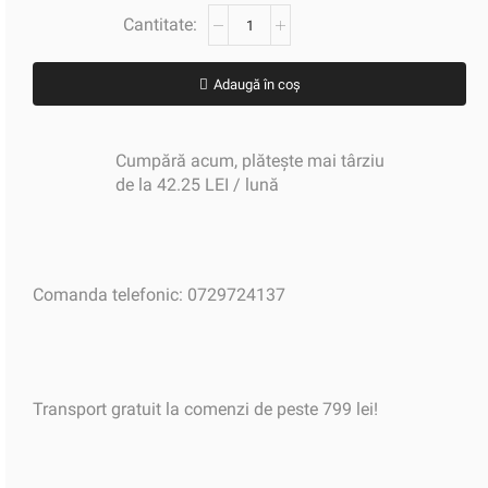
Adaugă în coș
Cumpără acum, plătește mai târziu
de la 42.25 LEI / lună
Comanda telefonic: 0729724137
Transport gratuit la comenzi de peste 799 lei!