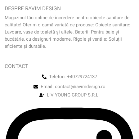
DESPRE RAVIM DESIGN
Magazinul tău online de încredere pentru obiecte sanitare de
calitate! Oferim o gamă variată de produse: Obiecte sanitare:
Lavoare, vase de toaletă și altele. Baterii: Pentru baie și
bucătărie, cu designuri moderne. Rigole și ventile: Soluții
eficiente și durabile.
CONTACT
Telefon: +40729724137
Email: contact@ravimdesign.ro
LIV YOUNG GROUP S.R.L.