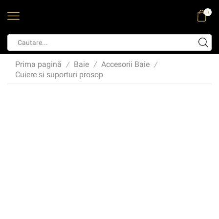
0
Prima pagină
Baie
Accesorii Baie
/
/
/
Cuiere si suporturi prosop