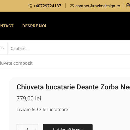
+40729724137
contact@ravimdesign.ro
ONTACT
DESPRE NOI
iuvete compozit
Chiuveta bucatarie Deante Zorba N
779,00
lei
Livrare 5-9 zile lucratoare
Adaugă în coș