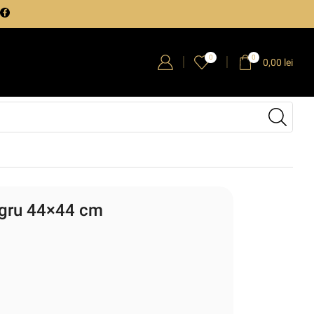
0
0
0,00
lei
egru 44×44 cm