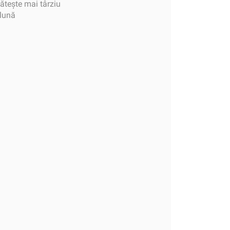
tește mai târziu
 lună