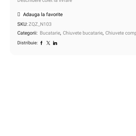
Deschidere colet la livrare
Adauga la favorite
SKU:
ZQZ_N103
Categorii:
Bucatarie
,
Chiuvete bucatarie
,
Chiuvete comp
Distribuie: