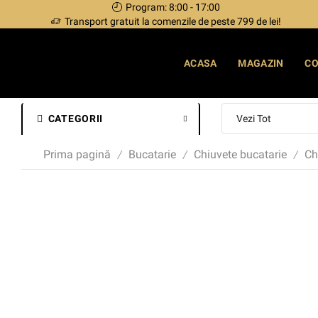
Program: 8:00 - 17:00
Transport gratuit la comenzile de peste 799 de lei!
ACASA
MAGAZIN
C
CATEGORII
Prima pagină
Bucatarie
Chiuvete bucatarie
Ch
/
/
/