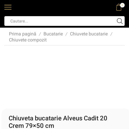
0
Prima pagină
Bucatarie
Chiuvete bucatarie
/
/
/
Chiuvete compozit
Chiuveta bucatarie Alveus Cadit 20
Crem 79×50 cm