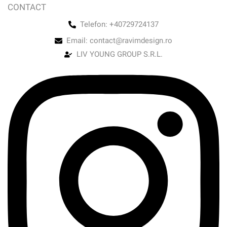
CONTACT
Telefon: +40729724137
Email: contact@ravimdesign.ro
LIV YOUNG GROUP S.R.L.