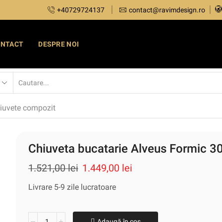
+40729724137
contact@ravimdesign.ro
ONTACT
DESPRE NOI
iuvete compozit
Chiuveta bucatarie Alveus Formic 3
1.521,00
lei
1.449,00
lei
Livrare 5-9 zile lucratoare
Adaugă în coș