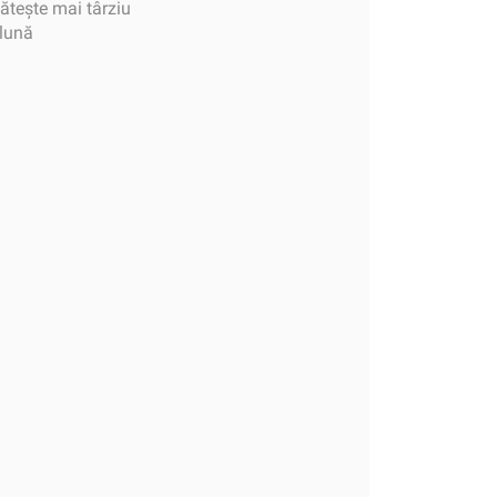
tește mai târziu
 lună