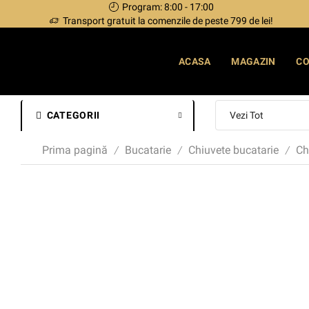
Program: 8:00 - 17:00
Transport gratuit la comenzile de peste 799 de lei!
ACASA
MAGAZIN
C
CATEGORII
Prima pagină
Bucatarie
Chiuvete bucatarie
Ch
/
/
/