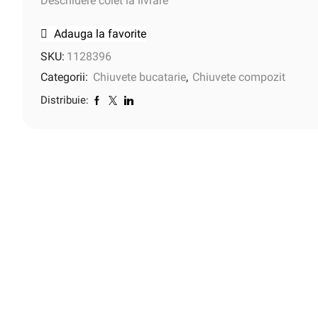
Deschidere colet la livrare
Adauga la favorite
SKU:
1128396
Categorii:
Chiuvete bucatarie
,
Chiuvete compozit
Distribuie: