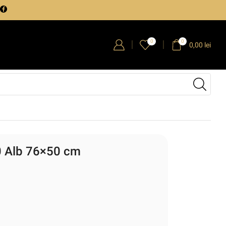
0
0
0,00
lei
0 Alb 76×50 cm