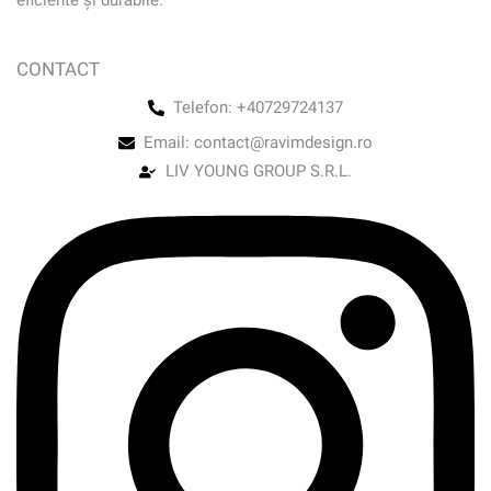
CONTACT
Telefon: +40729724137
Email: contact@ravimdesign.ro
LIV YOUNG GROUP S.R.L.