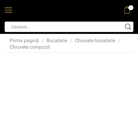
0
Prima pagină
Bucatarie
Chiuvete bucatarie
/
/
/
Chiuvete compozit