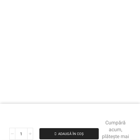
Cumpără
acum,
ADAUGĂ ÎN COȘ
plătește mai