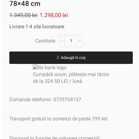
78×48 cm
1.349,00
lei
1.298,00
lei
Livrare 1-4 zile lucratoare
Adaugă în coș
Cumpără acum, plătește mai târziu
de la 324.50 LEI / lună
Comanda telefonic: 0729724137
Transport gratuit la comenzi de peste 799 lei!
Discount in functie de valoarea comenzii!