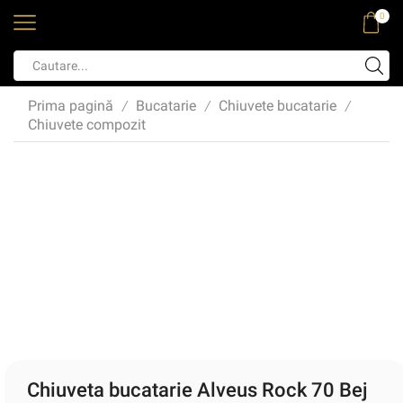
0
Prima pagină
Bucatarie
Chiuvete bucatarie
/
/
/
Chiuvete compozit
Chiuveta bucatarie Alveus Rock 70 Bej