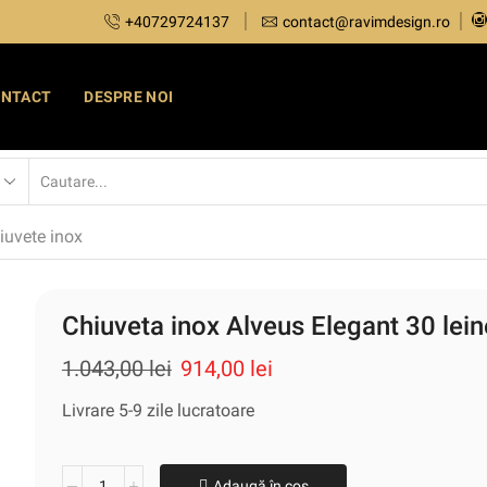
+40729724137
contact@ravimdesign.ro
ONTACT
DESPRE NOI
iuvete inox
Chiuveta inox Alveus Elegant 30 lei
1.043,00
lei
914,00
lei
Livrare 5-9 zile lucratoare
Adaugă în coș