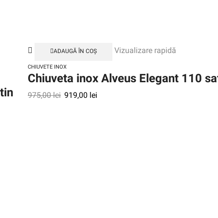
Vizualizare rapidă
ADAUGĂ ÎN COȘ
CHIUVETE INOX
Chiuveta inox Alveus Elegant 110 sa
tin
975,00
lei
919,00
lei