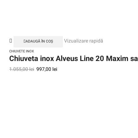
Vizualizare rapidă
ADAUGĂ ÎN COȘ
CHIUVETE INOX
Chiuveta inox Alveus Line 20 Maxim sa
1.055,00
lei
997,00
lei