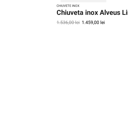
CHIUVETE INOX
Chiuveta inox Alveus L
1.536,00
lei
1.459,00
lei