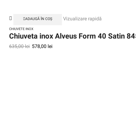
Vizualizare rapidă
ADAUGĂ ÎN COȘ
CHIUVETE INOX
Chiuveta inox Alveus Form 40 Satin 8
635,00
lei
578,00
lei