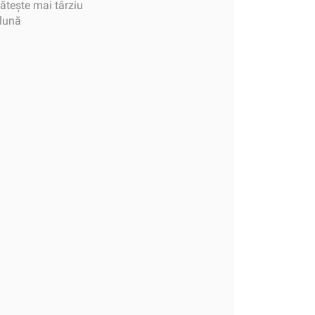
tește mai târziu
 lună