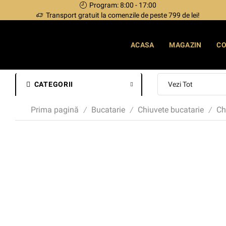
Program: 8:00 - 17:00
Transport gratuit la comenzile de peste 799 de lei!
ACASA
MAGAZIN
C
CATEGORII
Prima pagină
Bucatarie
Chiuvete bucatarie
Ch
/
/
/