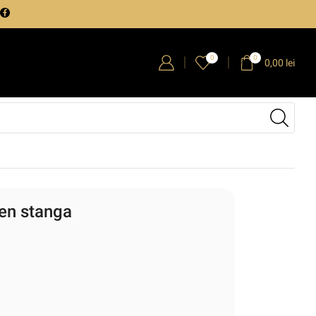
0
0
0,00
lei
nen stanga