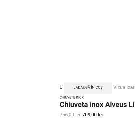
Vizualizar
ADAUGĂ ÎN COȘ
CHIUVETE INOX
Chiuveta inox Alveus Li
756,00
lei
709,00
lei