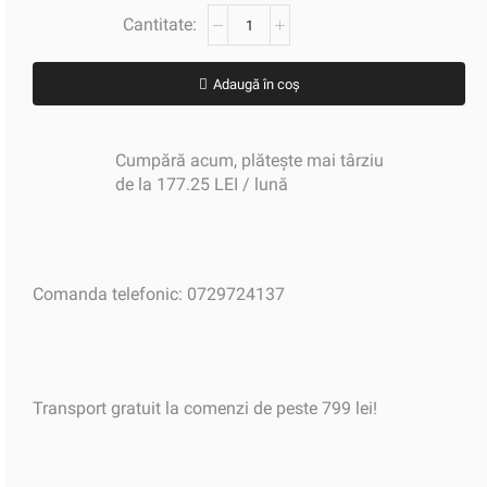
Adaugă în coș
Cumpără acum, plătește mai târziu
de la 177.25 LEI / lună
Comanda telefonic: 0729724137
Transport gratuit la comenzi de peste 799 lei!