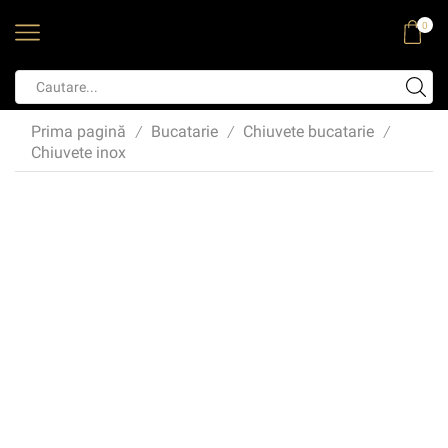
0
Prima pagină
Bucatarie
Chiuvete bucatarie
/
/
/
Chiuvete inox