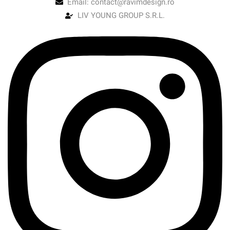
Email: contact@ravimdesign.ro
LIV YOUNG GROUP S.R.L.