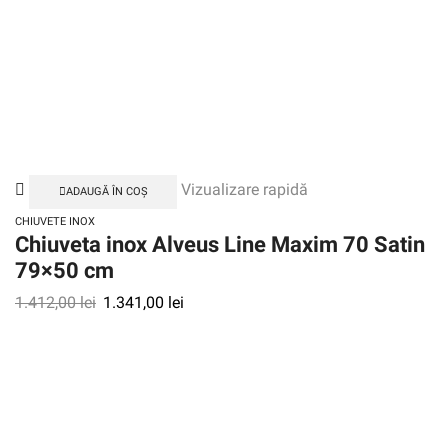
Vizualizare rapidă
ADAUGĂ ÎN COȘ
CHIUVETE INOX
Chiuveta inox Alveus Line Maxim 70 Satin
79×50 cm
1.412,00
lei
1.341,00
lei