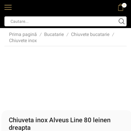
0
Prima pagină
Bucatarie
Chiuvete bucatarie
/
/
/
Chiuvete inox
Chiuveta inox Alveus Line 80 leinen
dreapta