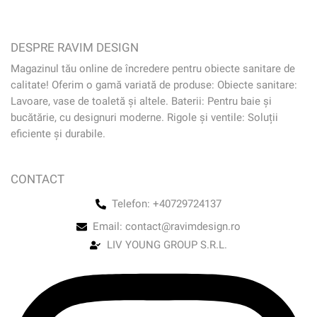
DESPRE RAVIM DESIGN
Magazinul tău online de încredere pentru obiecte sanitare de
calitate! Oferim o gamă variată de produse: Obiecte sanitare:
Lavoare, vase de toaletă și altele. Baterii: Pentru baie și
bucătărie, cu designuri moderne. Rigole și ventile: Soluții
eficiente și durabile.
CONTACT
Telefon: +40729724137
Email: contact@ravimdesign.ro
LIV YOUNG GROUP S.R.L.