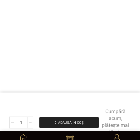
Cumpără
acum,
ADAUGĂ ÎN COȘ
plătește mai
târziu
de la 112.25