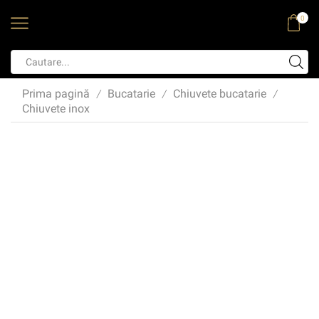
0
Prima pagină
Bucatarie
Chiuvete bucatarie
/
/
/
Chiuvete inox