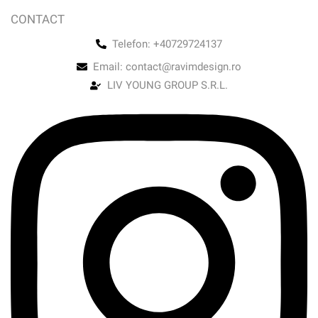
CONTACT
Telefon: +40729724137
Email: contact@ravimdesign.ro
LIV YOUNG GROUP S.R.L.