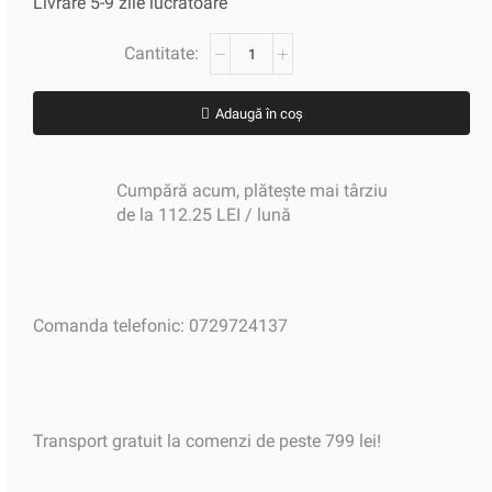
Livrare 5-9 zile lucratoare
Adaugă în coș
Cumpără acum, plătește mai târziu
de la 112.25 LEI / lună
Comanda telefonic: 0729724137
Transport gratuit la comenzi de peste 799 lei!