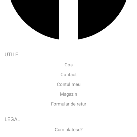
UTILE
Cos
Contact
Contul meu
Magazin
Formular de retur
LEGAL
Cum platesc?