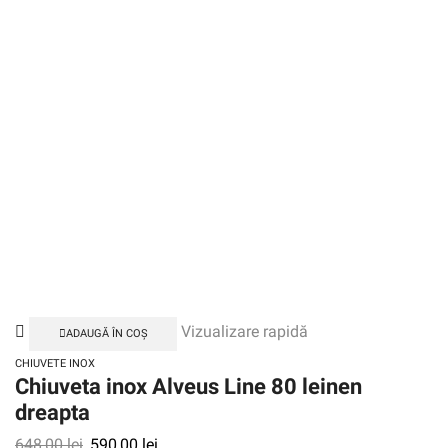
Vizualizare rapidă
ADAUGĂ ÎN COȘ
CHIUVETE INOX
Chiuveta inox Alveus Line 80 leinen
dreapta
648,00
lei
590,00
lei