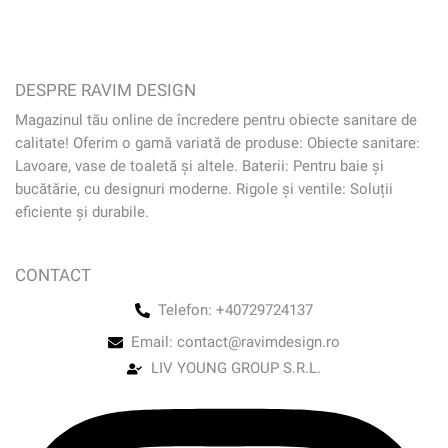
DESPRE RAVIM DESIGN
Magazinul tău online de încredere pentru obiecte sanitare de
calitate! Oferim o gamă variată de produse: Obiecte sanitare:
Lavoare, vase de toaletă și altele. Baterii: Pentru baie și
bucătărie, cu designuri moderne. Rigole și ventile: Soluții
eficiente și durabile.
CONTACT
Telefon: +40729724137
Email: contact@ravimdesign.ro
LIV YOUNG GROUP S.R.L.