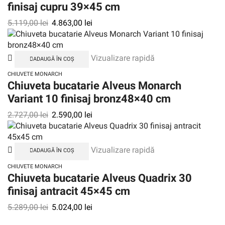
finisaj cupru 39×45 cm
5.119,00
lei
4.863,00
lei
Vizualizare rapidă
ADAUGĂ ÎN COȘ
CHIUVETE MONARCH
Chiuveta bucatarie Alveus Monarch
Variant 10 finisaj bronz48×40 cm
2.727,00
lei
2.590,00
lei
Vizualizare rapidă
ADAUGĂ ÎN COȘ
CHIUVETE MONARCH
Chiuveta bucatarie Alveus Quadrix 30
finisaj antracit 45×45 cm
5.289,00
lei
5.024,00
lei