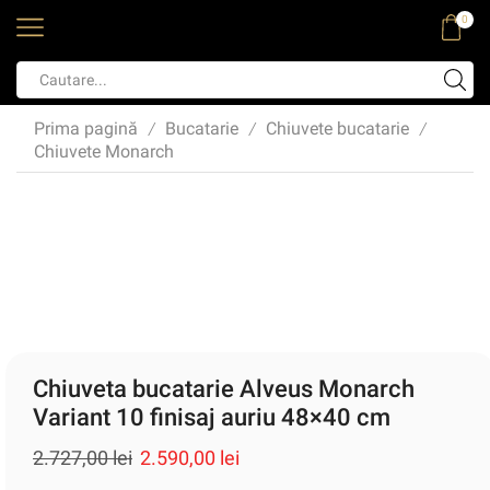
0
Prima pagină
Bucatarie
Chiuvete bucatarie
/
/
/
Chiuvete Monarch
Chiuveta bucatarie Alveus Monarch
Variant 10 finisaj auriu 48×40 cm
2.727,00
lei
2.590,00
lei