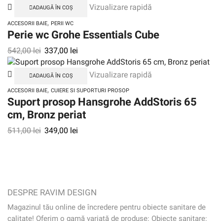
Vizualizare rapidă
ADAUGĂ ÎN COȘ
,
ACCESORII BAIE
PERII WC
Perie wc Grohe Essentials Cube
542,00
lei
337,00
lei
Vizualizare rapidă
ADAUGĂ ÎN COȘ
,
ACCESORII BAIE
CUIERE SI SUPORTURI PROSOP
Suport prosop Hansgrohe AddStoris 65
cm, Bronz periat
511,00
lei
349,00
lei
DESPRE RAVIM DESIGN
Magazinul tău online de încredere pentru obiecte sanitare de
calitate! Oferim o gamă variată de produse: Obiecte sanitare: