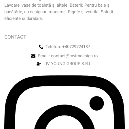
Lavoare, vase de toaletă și altele. Baterii: Pentru baie și
bucătărie, cu designuri moderne. Rigole și ventile: Soluții
eficiente și durabile.
CONTACT
Telefon: +40729724137
Email: contact@ravimdesign.ro
LIV YOUNG GROUP S.R.L.