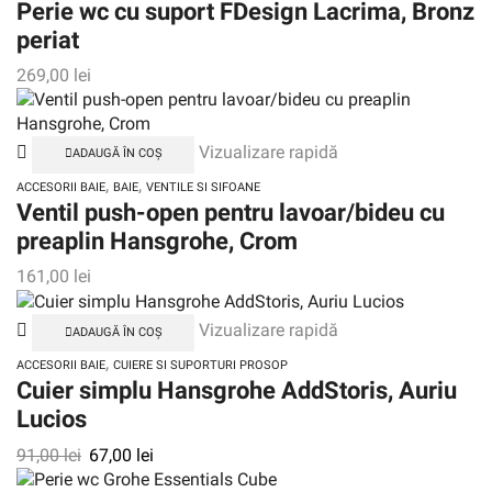
Perie wc cu suport FDesign Lacrima, Bronz
periat
269,00
lei
Vizualizare rapidă
ADAUGĂ ÎN COȘ
,
,
ACCESORII BAIE
BAIE
VENTILE SI SIFOANE
Ventil push-open pentru lavoar/bideu cu
preaplin Hansgrohe, Crom
161,00
lei
Vizualizare rapidă
ADAUGĂ ÎN COȘ
,
ACCESORII BAIE
CUIERE SI SUPORTURI PROSOP
Cuier simplu Hansgrohe AddStoris, Auriu
Lucios
91,00
lei
67,00
lei