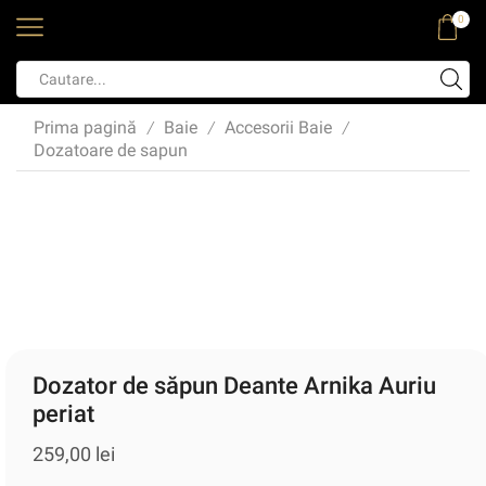
0
Prima pagină
Baie
Accesorii Baie
/
/
/
Dozatoare de sapun
Dozator de săpun Deante Arnika Auriu
periat
259,00
lei