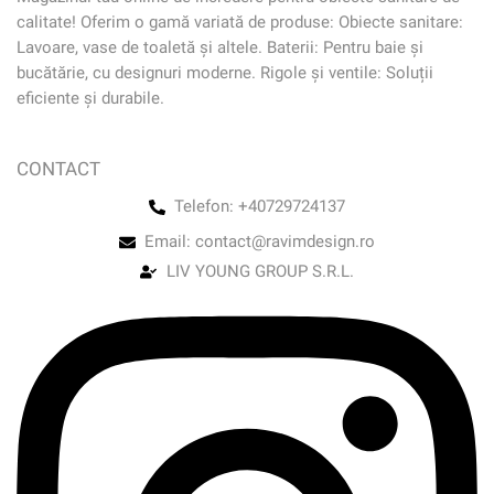
calitate! Oferim o gamă variată de produse: Obiecte sanitare:
Lavoare, vase de toaletă și altele. Baterii: Pentru baie și
bucătărie, cu designuri moderne. Rigole și ventile: Soluții
eficiente și durabile.
CONTACT
Telefon: +40729724137
Email: contact@ravimdesign.ro
LIV YOUNG GROUP S.R.L.