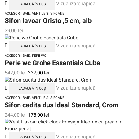
Vizualizare rapidă
ADAUGĂ ÎN COȘ
,
ACCESORII BAIE
VENTILE SI SIFOANE
Sifon lavoar Oristo ,5 cm, alb
39,00
lei
Vizualizare rapidă
ADAUGĂ ÎN COȘ
,
ACCESORII BAIE
PERII WC
Perie wc Grohe Essentials Cube
542,00
lei
337,00
lei
Vizualizare rapidă
ADAUGĂ ÎN COȘ
,
ACCESORII BAIE
VENTILE SI SIFOANE
Sifon cadita dus Ideal Standard, Crom
244,00
lei
178,00
lei
Vizualizare rapidă
ADAUGĂ ÎN COȘ