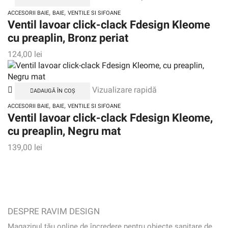
,
,
ACCESORII BAIE
BAIE
VENTILE SI SIFOANE
Ventil lavoar click-clack Fdesign Kleome
cu preaplin, Bronz periat
124,00
lei
Vizualizare rapidă
ADAUGĂ ÎN COȘ
,
,
ACCESORII BAIE
BAIE
VENTILE SI SIFOANE
Ventil lavoar click-clack Fdesign Kleome,
cu preaplin, Negru mat
139,00
lei
DESPRE RAVIM DESIGN
Magazinul tău online de încredere pentru obiecte sanitare de