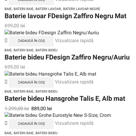
,
,
,
BAIE
BATERII BAIE
BATERII LAVOAR
BATERII LAVOAR NEGRE
Baterie lavoar FDesign Zaffiro Negru Mat
699,00
lei
Vizualizare rapidă
ADAUGĂ ÎN COȘ
,
,
BAIE
BATERII BAIE
BATERII BIDEU
Baterie bideu FDesign Zaffiro Negru/Auriu
699,00
lei
Vizualizare rapidă
ADAUGĂ ÎN COȘ
,
,
BAIE
BATERII BAIE
BATERII BIDEU
Baterie bideu Hansgrohe Talis E, Alb mat
1.299,00
lei
889,00
lei
Vizualizare rapidă
ADAUGĂ ÎN COȘ
,
,
BAIE
BATERII BAIE
BATERII BIDEU