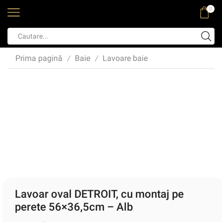
0
Prima pagină
Baie
Lavoare baie
/
/
Lavoar oval DETROIT, cu montaj pe
perete 56×36,5cm – Alb