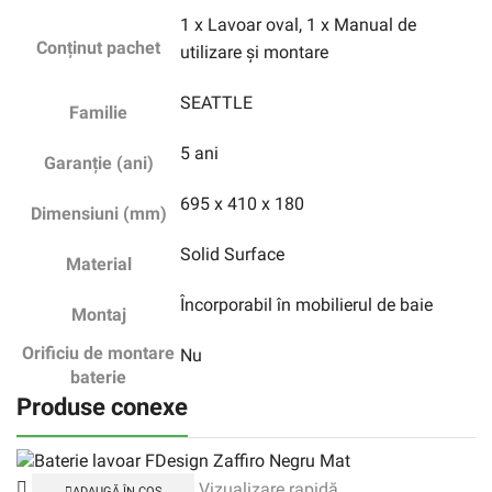
1 x Lavoar oval, 1 x Manual de
Conținut pachet
utilizare și montare
SEATTLE
Familie
5 ani
Garanție (ani)
695 x 410 x 180
Dimensiuni (mm)
Solid Surface
Material
Încorporabil în mobilierul de baie
Montaj
Orificiu de montare
Nu
baterie
Produse conexe
Vizualizare rapidă
ADAUGĂ ÎN COȘ