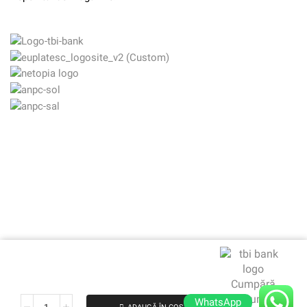
Cumpără
va rugam asteptati
acum,
WhatsApp