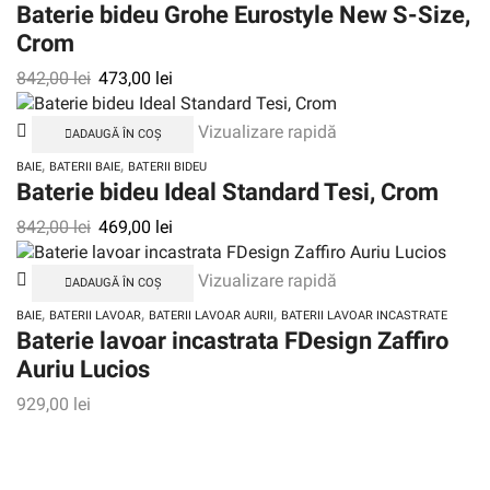
Baterie bideu Grohe Eurostyle New S-Size,
Crom
842,00
lei
473,00
lei
Vizualizare rapidă
ADAUGĂ ÎN COȘ
,
,
BAIE
BATERII BAIE
BATERII BIDEU
Baterie bideu Ideal Standard Tesi, Crom
842,00
lei
469,00
lei
Vizualizare rapidă
ADAUGĂ ÎN COȘ
,
,
,
BAIE
BATERII LAVOAR
BATERII LAVOAR AURII
BATERII LAVOAR INCASTRATE
Baterie lavoar incastrata FDesign Zaffiro
Auriu Lucios
929,00
lei