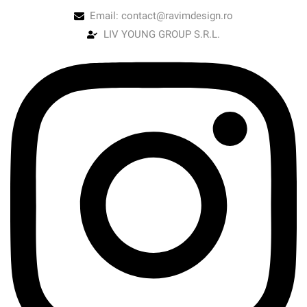
Email: contact@ravimdesign.ro
LIV YOUNG GROUP S.R.L.