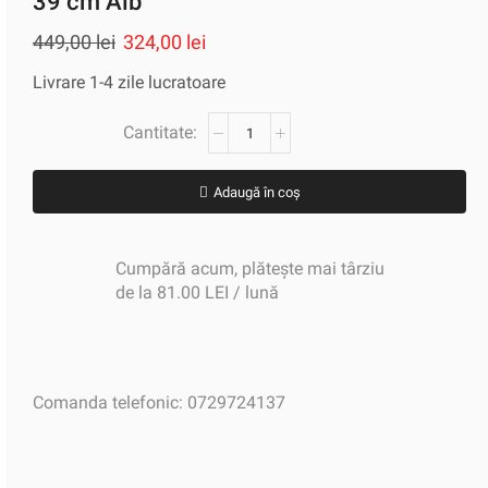
39 cm Alb
449,00
lei
324,00
lei
Livrare 1-4 zile lucratoare
Adaugă în coș
Cumpără acum, plătește mai târziu
de la 81.00 LEI / lună
Comanda telefonic: 0729724137