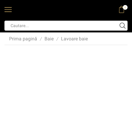
0
Prima pagină
Baie
Lavoare baie
/
/