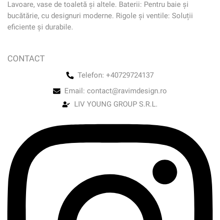
Lavoare, vase de toaletă și altele. Baterii: Pentru baie și
bucătărie, cu designuri moderne. Rigole și ventile: Soluții
eficiente și durabile.
CONTACT
Telefon: +40729724137
Email: contact@ravimdesign.ro
LIV YOUNG GROUP S.R.L.