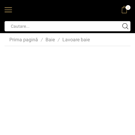
0
Prima pagină
Baie
Lavoare baie
/
/