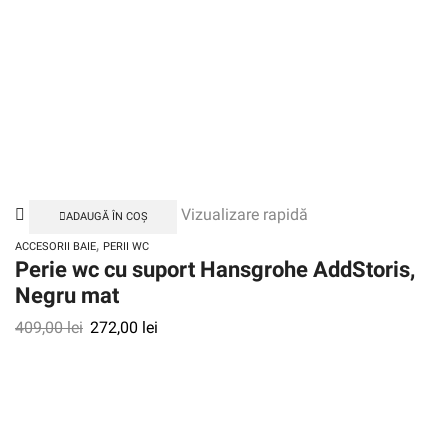
Vizualizare rapidă
ADAUGĂ ÎN COȘ
,
ACCESORII BAIE
PERII WC
Perie wc cu suport Hansgrohe AddStoris,
Negru mat
409,00
lei
272,00
lei