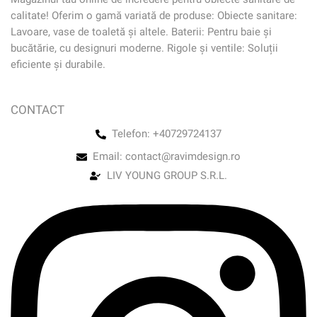
calitate! Oferim o gamă variată de produse: Obiecte sanitare:
Lavoare, vase de toaletă și altele. Baterii: Pentru baie și
bucătărie, cu designuri moderne. Rigole și ventile: Soluții
eficiente și durabile.
CONTACT
Telefon: +40729724137
Email: contact@ravimdesign.ro
LIV YOUNG GROUP S.R.L.