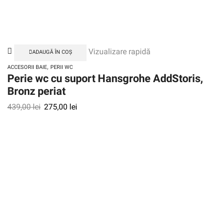
Vizualizare rapidă
ADAUGĂ ÎN COȘ
,
ACCESORII BAIE
PERII WC
Perie wc cu suport Hansgrohe AddStoris,
Bronz periat
439,00
lei
275,00
lei