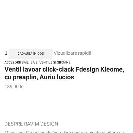
Vizualizare rapidă
ADAUGĂ ÎN COȘ
,
,
ACCESORII BAIE
BAIE
VENTILE SI SIFOANE
Ventil lavoar click-clack Fdesign Kleome,
cu preaplin, Auriu lucios
139,00
lei
DESPRE RAVIM DESIGN
Magazinul tău online de încredere pentru obiecte sanitare de