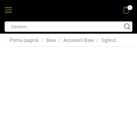
0
Prima pagină
Baie
Accesorii Baie
Oglinzi
/
/
/