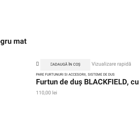
egru mat
Vizualizare rapidă
ADAUGĂ ÎN COȘ
,
PARE FURTUNURI SI ACCESORII
SISTEME DE DUS
Furtun de duș BLACKFIELD, cu 
110,00
lei