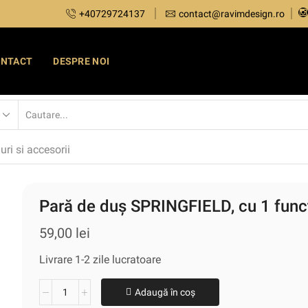
+40729724137
contact@ravimdesign.ro
ONTACT
DESPRE NOI
uri si accesorii
Pară de duș SPRINGFIELD, cu 1 func
59,00
lei
Livrare 1-2 zile lucratoare
Adaugă în coș