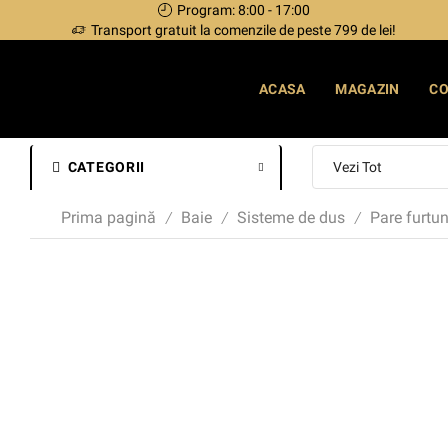
Program: 8:00 - 17:00
Transport gratuit la comenzile de peste 799 de lei!
ACASA
MAGAZIN
C
CATEGORII
Prima pagină
Baie
Sisteme de dus
Pare furtun
/
/
/