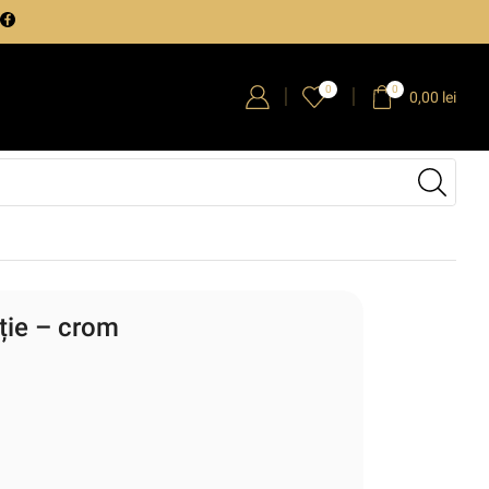
0
0
0,00
lei
ție – crom