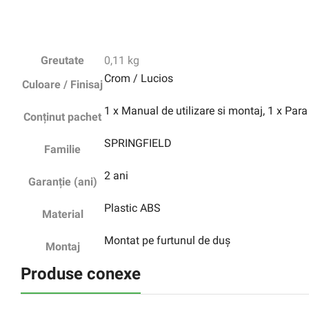
Greutate
0,11 kg
Crom / Lucios
Culoare / Finisaj
1 x Manual de utilizare si montaj, 1 x Par
Conținut pachet
SPRINGFIELD
Familie
2 ani
Garanție (ani)
Plastic ABS
Material
Montat pe furtunul de duș
Montaj
Produse conexe